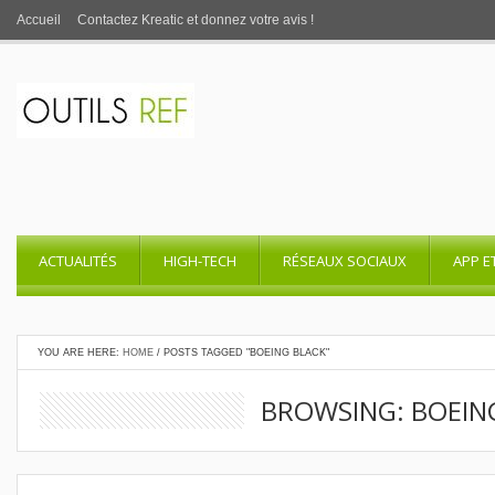
Accueil
Contactez Kreatic et donnez votre avis !
ACTUALITÉS
HIGH-TECH
RÉSEAUX SOCIAUX
APP E
YOU ARE HERE:
HOME
/
POSTS TAGGED "BOEING BLACK"
BROWSING: BOEIN