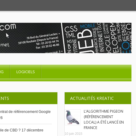
NG
LOGICIELS
ENTS
ACTUALITÉS KREATIC
L’ALGORITHME PIGEON
contrat de référencement Google
(RÉFÉRENCEMENT
26
LOCAL) A ÉTÉ LANCÉ EN
FRANCE
uile de CBD ?
17 décembre
10 juin 2015