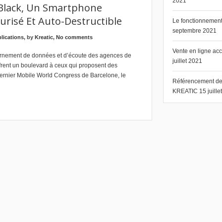
2021
Black, Un Smartphone
urisé Et Auto-Destructible
Le fonctionnement 
septembre 2021
plications
, by
Kreatic
,
No comments
Vente en ligne ac
ournement de données et d’écoute des agences de
juillet 2021
rent un boulevard à ceux qui proposent des
dernier Mobile World Congress de Barcelone, le
Référencement de s
KREATIC
15 juill