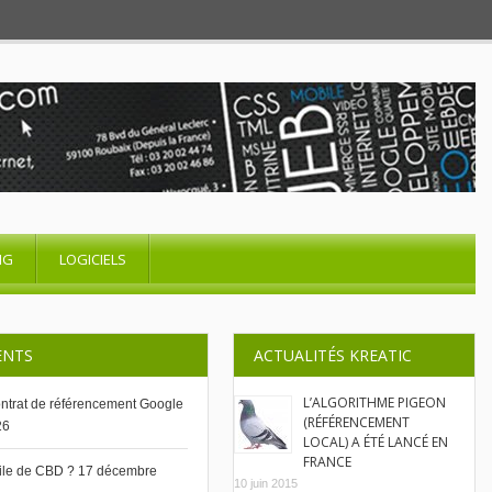
NG
LOGICIELS
ENTS
ACTUALITÉS KREATIC
L’ALGORITHME PIGEON
contrat de référencement Google
(RÉFÉRENCEMENT
26
LOCAL) A ÉTÉ LANCÉ EN
FRANCE
uile de CBD ?
17 décembre
10 juin 2015