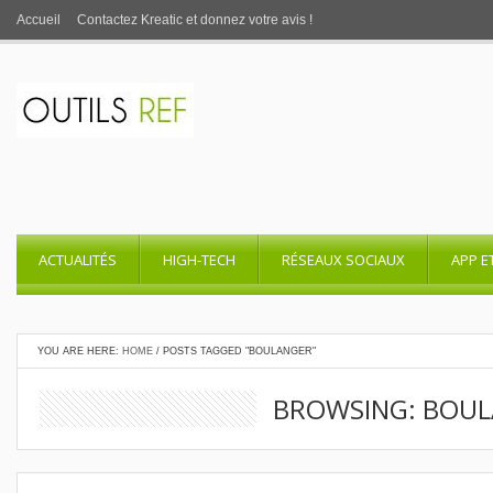
Accueil
Contactez Kreatic et donnez votre avis !
ACTUALITÉS
HIGH-TECH
RÉSEAUX SOCIAUX
APP E
YOU ARE HERE:
HOME
/
POSTS TAGGED "BOULANGER"
BROWSING: BOU