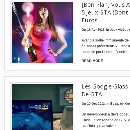
[Bon Plan] Vous 
5 Jeux GTA (dont
Euros
On 13 Avr 2015, In
Jeux vidéos 
Avant la sortie immiiiinente de
épisodes précédents ? C’est su
conduite par Humble Bundle, q
READ MORE
Les Google Glass
De GTA
On 10 Oct 2013, In
Buzz
, by
Kre
Un développeur a développé un
Glass Et l’on reparle de GTA !
car l’info qui va suivre