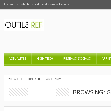
Accueil
Contactez Kreatic et donnez votre avis !
ACTUALITÉS
HIGH-TECH
RÉSEAUX SOCIAUX
APP E
YOU ARE HERE:
HOME
/
POSTS TAGGED "GTA"
BROWSING: 