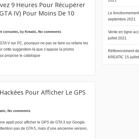
2021
Avez 9 Heures Pour Récupérer
 GTA IV) Pour Moins De 10
Le fonctionnement 
septembre 2021
et consoles
, by
Kreatic
,
No comments
Vente en ligne ac
juillet 2021
 GTA V sur PC, pourquoi ne pas se faire ou refaire les
r cette suggestion-là que s’appuie la promo
Référencement de s
ui propose le catalogue
KREATIC
15 juill
 Hackées Pour Afficher Le GPS
atic
,
No comments
e appli pour afficher le GPS de GTA 3 sur Google
 Attention pas de GTA 5, mais d’une ancienne version,