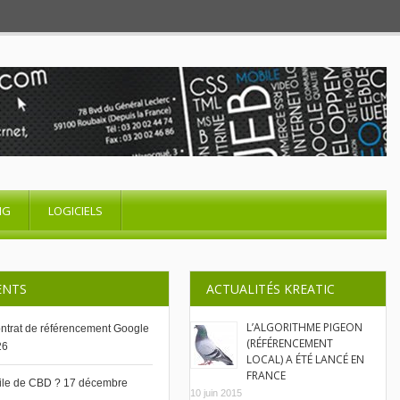
NG
LOGICIELS
ENTS
ACTUALITÉS KREATIC
L’ALGORITHME PIGEON
contrat de référencement Google
(RÉFÉRENCEMENT
26
LOCAL) A ÉTÉ LANCÉ EN
FRANCE
uile de CBD ?
17 décembre
10 juin 2015