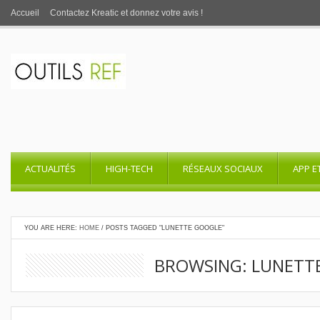
Accueil
Contactez Kreatic et donnez votre avis !
ACTUALITÉS
HIGH-TECH
RÉSEAUX SOCIAUX
APP E
YOU ARE HERE:
HOME
/
POSTS TAGGED "LUNETTE GOOGLE"
BROWSING: LUNETT