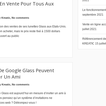
2021
 En Vente Pour Tous Aux
Le fonctionnement 
septembre 2021
by
Kreatic
,
No comments
Vente en ligne ac
tion des ventes de ses lunettes Glass aux Etats-Unis.
juillet 2021
 acheter, mais le prix reste fixé à 1500 dollars
uvert au public
Référencement de s
KREATIC
15 juill
De Google Glass Peuvent
er Un Ami
by
Kreatic
,
No comments
lass est aujourd’hui en mesure d’inviter un ami à
s pensiez qu’un système d’invitations ne
vices web ? Détrompez-vous !