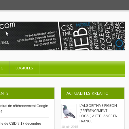
NG
LOGICIELS
ENTS
ACTUALITÉS KREATIC
L’ALGORITHME PIGEON
contrat de référencement Google
(RÉFÉRENCEMENT
26
LOCAL) A ÉTÉ LANCÉ EN
FRANCE
uile de CBD ?
17 décembre
10 juin 2015