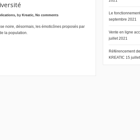
2021
iversité
Le fonctionnement 
plications
, by
Kreatic
,
No comments
septembre 2021
sse noire, désormais, les émoticônes proposés par
Vente en ligne ac
 de la population.
juillet 2021
Référencement de s
KREATIC
15 juill