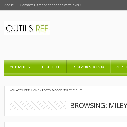
Accueil
Contactez Kreatic et donnez votre avis !
ACTUALITÉS
HIGH-TECH
RÉSEAUX SOCIAUX
APP E
YOU ARE HERE:
HOME
/
POSTS TAGGED "MILEY CIRUS"
BROWSING: MILEY