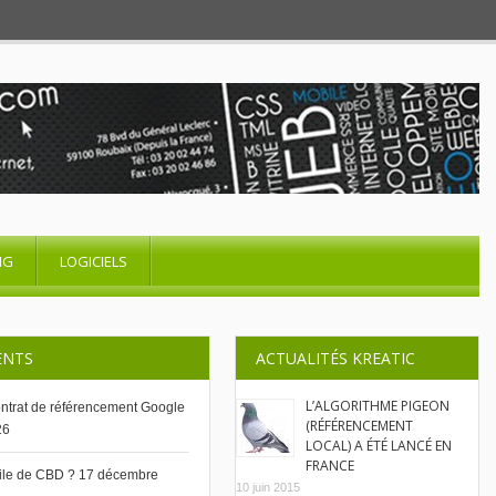
NG
LOGICIELS
ENTS
ACTUALITÉS KREATIC
L’ALGORITHME PIGEON
contrat de référencement Google
(RÉFÉRENCEMENT
26
LOCAL) A ÉTÉ LANCÉ EN
FRANCE
uile de CBD ?
17 décembre
10 juin 2015