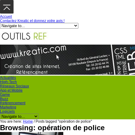
Accueil
Contactez Kreatic et donnez votre avis !
Actualités
High-Tech
Réseaux Sociaux
App et Mobile
Game
Buzz
Référencement
Marketing
Logiciels
You are here:
Home
/
Posts tagged "opération de police"
Browsing: opération de police