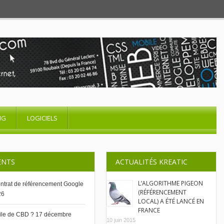
NG
LOGICIELS
ENTS
ACTUALITÉS KREATIC
L’ALGORITHME PIGEON
contrat de référencement Google
(RÉFÉRENCEMENT
26
LOCAL) A ÉTÉ LANCÉ EN
FRANCE
uile de CBD ?
17 décembre
10 juin 2015