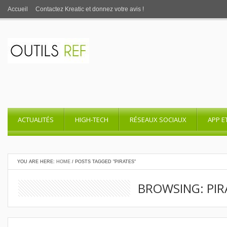
Accueil
Contactez Kreatic et donnez votre avis !
ACTUALITÉS
HIGH-TECH
RÉSEAUX SOCIAUX
APP E
YOU ARE HERE:
HOME
/
POSTS TAGGED "PIRATES"
BROWSING: PIR