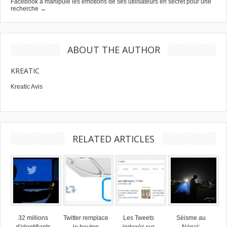
Facebook a manipulé les émotions de ses utilisateurs en secret pour une
recherche →
ABOUT THE AUTHOR
KREATIC
Kreatic Avis
RELATED ARTICLES
32 millions
Twitter remplace
Les Tweets
Séisme au