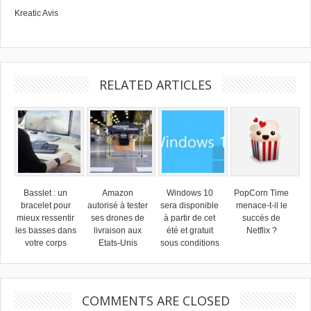
Kreatic Avis
RELATED ARTICLES
Basslet : un
Amazon
Windows 10
PopCorn Time
bracelet pour
autorisé à tester
sera disponible
menace-t-il le
mieux ressentir
ses drones de
à partir de cet
succès de
les basses dans
livraison aux
été et gratuit
Netflix ?
votre corps
Etats-Unis
sous conditions
COMMENTS ARE CLOSED