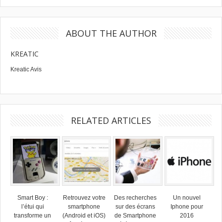
ABOUT THE AUTHOR
KREATIC
Kreatic Avis
RELATED ARTICLES
Smart Boy :
Retrouvez votre
Des recherches
Un nouvel
l’étui qui
smartphone
sur des écrans
Iphone pour
transforme un
(Android et iOS)
de Smartphone
2016