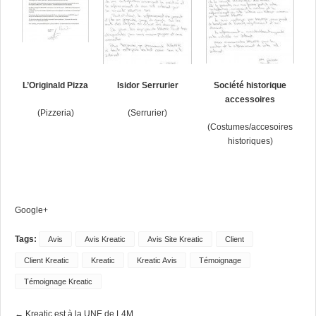
L’Originald Pizza
Isidor Serrurier
Société historique
accessoires
(Pizzeria)
(Serrurier)
(Costumes/accesoires
historiques)
Google+
Tags:
Avis
Avis Kreatic
Avis Site Kreatic
Client
Client Kreatic
Kreatic
Kreatic Avis
Témoignage
Témoignage Kreatic
← Kreatic est à la UNE de L4M