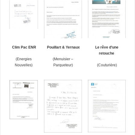
Clim Pac ENR
Pouillart & Yernaux
Le rêve d’une
retouche
(Energies
(Menuisier –
Nouvelles)
Parqueteur)
(Couturière)