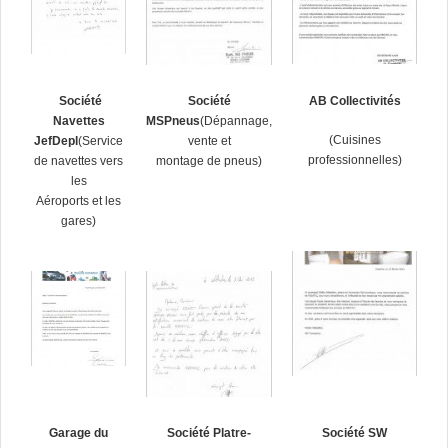
Société
Société
AB Collectivités
Navettes
MSPneus
(Dépannage,
(Cuisines
JefDepl
(Service
vente et
professionnelles)
de navettes vers
montage de pneus)
les
Aéroports et les
gares)
Garage du
Société Platre-
Société SW