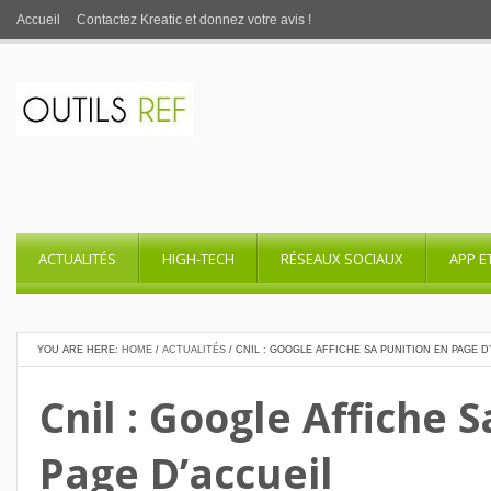
Accueil
Contactez Kreatic et donnez votre avis !
ACTUALITÉS
HIGH-TECH
RÉSEAUX SOCIAUX
APP E
YOU ARE HERE:
HOME
/
ACTUALITÉS
/
CNIL : GOOGLE AFFICHE SA PUNITION EN PAGE D
Cnil : Google Affiche 
Page D’accueil