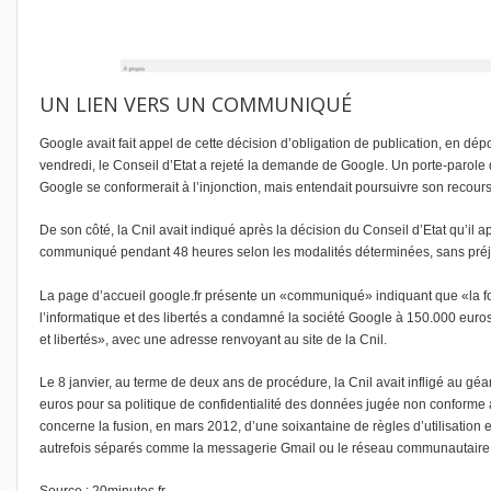
UN LIEN VERS UN COMMUNIQUÉ
Google avait fait appel de cette décision d’obligation de publication, en dép
vendredi, le Conseil d’Etat a rejeté la demande de Google. Un porte-parole d
Google se conformerait à l’injonction, mais entendait poursuivre son recours 
De son côté, la Cnil avait indiqué après la décision du Conseil d’Etat qu’il 
communiqué pendant 48 heures selon les modalités déterminées, sans préj
La page d’accueil google.fr présente un «communiqué» indiquant que «la fo
l’informatique et des libertés a condamné la société Google à 150.000 eur
et libertés»,
avec une adresse renvoyant au site de la Cnil.
Le 8 janvier, au terme de deux ans de procédure, la Cnil avait infligé au 
euros pour sa politique de confidentialité des données jugée non conforme à 
concerne la fusion, en mars 2012,
d’une soixantaine de règles d’utilisation 
autrefois séparés comme la messagerie Gmail ou le réseau communautaire