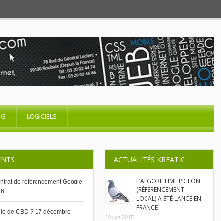
NG
LOGICIELS
ENTS
ACTUALITÉS KREATIC
L’ALGORITHME PIGEON
contrat de référencement Google
(RÉFÉRENCEMENT
26
LOCAL) A ÉTÉ LANCÉ EN
FRANCE
uile de CBD ?
17 décembre
10 juin 2015