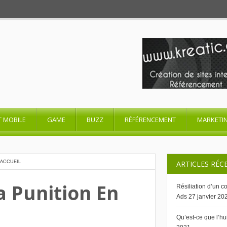
T MOBILE
GAME
BUZZ
RÉFÉRENCEMENT
MARKETI
’ACCUEIL
ARTICLES RÉC
Sa Punition En
Résiliation d’un 
Ads
27 janvier 20
Qu’est-ce que l’h