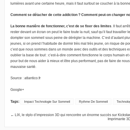
lumières avant une certaine heure, mais il faut surtout se coucher à la bonn
Comment se détacher de cette addiction ? Comment peut-on changer no
La bonne manière de fonctionner, c’est de se fixer des limites
. Il faut ar
rester devant un écran on peut le faire toute la nuit, sauf qu’il faut travaille
dompter son sommeil sous peine de dérégler la machine. C’est d’autant plu
jeunes, si on prend l’habitude de dormir très mal très jeune, on risque de p
c’est que nous sommes dans un monde avec des outils et des techniques extr
oublier la base de tout : c’est-à-dire comment fonctionne le corps humain e
pour but de nous aider à mieux et être plus performant, pas de faire de nou
mauvaise santé.
Source :
atlantico.fr
Google+
Tags:
Impact Technologie Sur Sommeil
Rythme De Sommeil
Technolo
← LIX, le stylo d’impression 3D qui rencontre un énorme succès sur Kickstar
Imprimante 3D