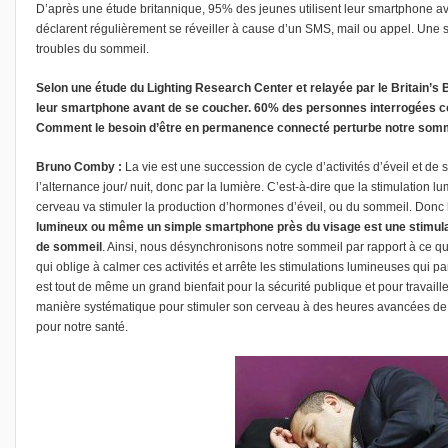
D’après une étude britannique, 95% des jeunes utilisent leur smartphone a
déclarent régulièrement se réveiller à cause d’un SMS, mail ou appel. Une s
troubles du sommeil.
Selon une étude du Lighting Research Center et relayée par le Britain’s 
leur smartphone avant de se coucher. 60% des personnes interrogées conn
Comment le besoin d’être en permanence connecté perturbe notre sommei
Bruno Comby :
La vie est une succession de cycle d’activités d’éveil et de
l’alternance jour/ nuit, donc par la lumière. C’est-à-dire que la stimulation 
cerveau va stimuler la production d’hormones d’éveil, ou du sommeil. Donc
lumineux ou même un simple smartphone près du visage est une stimulat
de sommeil
. Ainsi, nous désynchronisons notre sommeil par rapport à ce qu’i
qui oblige à calmer ces activités et arrête les stimulations lumineuses qui par
est tout de même un grand bienfait pour la sécurité publique et pour travaille
manière systématique pour stimuler son cerveau à des heures avancées de la 
pour notre santé.