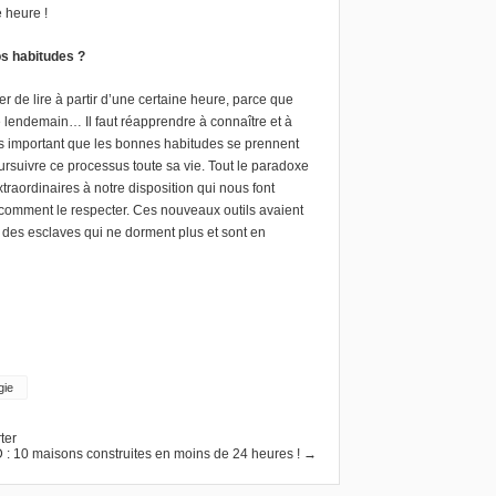
e heure !
s habitudes ?
rêter de lire à partir d’une certaine heure, parce que
r le lendemain… Il faut réapprendre à connaître et à
s important que les bonnes habitudes se prennent
oursuivre ce processus toute sa vie. Tout le paradoxe
aordinaires à notre disposition qui nous font
t comment le respecter. Ces nouveaux outils avaient
s des esclaves qui ne dorment plus et sont en
gie
ter
 : 10 maisons construites en moins de 24 heures ! →