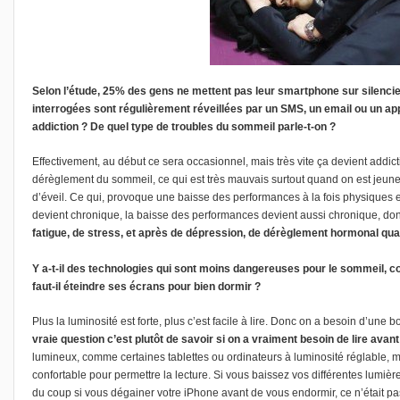
Selon l’étude, 25% des gens ne mettent pas leur smartphone sur silencie
interrogées sont régulièrement réveillées par un SMS, un email ou un ap
addiction ? De quel type de troubles du sommeil parle-t-on ?
Effectivement, au début ce sera occasionnel, mais très vite ça devient addi
dérèglement du sommeil, ce qui est très mauvais surtout quand on est jeune. P
d’éveil. Ce qui, provoque une baisse des performances à la fois physiques et 
devient chronique, la baisse des performances devient aussi chronique, donc
fatigue, de stress, et après de dépression, de dérèglement hormonal qua
Y a-t-il des technologies qui sont moins dangereuses pour le sommeil,
faut-il éteindre ses écrans pour bien dormir ?
Plus la luminosité est forte, plus c’est facile à lire. Donc on a besoin d’une
vraie question c’est plutôt de savoir si on a vraiment besoin de lire avant
lumineux, comme certaines tablettes ou ordinateurs à luminosité réglable, 
confortable pour permettre la lecture. Si vous baissez vos différentes lumièr
du coup si vous dégainer votre iPhone avant de vous endormir, ce n’était pas 