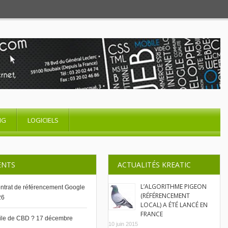
NG
LOGICIELS
ENTS
ACTUALITÉS KREATIC
L’ALGORITHME PIGEON
contrat de référencement Google
(RÉFÉRENCEMENT
26
LOCAL) A ÉTÉ LANCÉ EN
FRANCE
uile de CBD ?
17 décembre
10 juin 2015