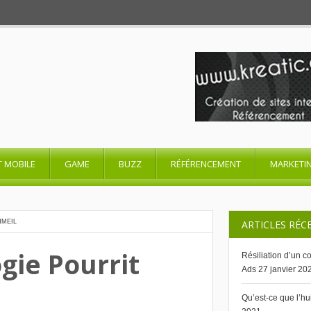
T MOBILE
GAME
BUZZ
RÉFÉRENCEMENT
MARKETI
MMEIL
ARTICLES RÉC
ie Pourrit
Résiliation d’un 
Ads
27 janvier 20
Qu’est-ce que l’h