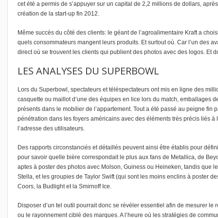
cet été a permis de s’appuyer sur un capital de 2,2 millions de dollars, après 
création de la start-up fin 2012.
Même succès du côté des clients: le géant de l’agroalimentaire Kraft a choisi
quels consommateurs mangent leurs produits. Et surtout où. Car l’un des av
direct où se trouvent les clients qui publient des photos avec des logos. E
LES ANALYSES DU SUPERBOWL
Lors du Superbowl, spectateurs et téléspectateurs ont mis en ligne des mill
casquette ou maillot d’une des équipes en lice lors du match, emballages d
présents dans le mobilier de l’appartement. Tout a été passé au peigne fin p
pénétration dans les foyers américains avec des éléments très précis liés à l
l’adresse des utilisateurs.
Des rapports circonstanciés et détaillés peuvent ainsi être établis pour dé
pour savoir quelle bière correspondait le plus aux fans de Metallica, de Beyo
aptes à poster des photos avec Molson, Guiness ou Heineken, tandis que les
Stella, et les groupies de Taylor Swift (qui sont les moins enclins à poster 
Coors, la Budlight et la Smirnoff Ice.
Disposer d’un tel outil pourrait donc se révéler essentiel afin de mesurer 
ou le rayonnement ciblé des marques. A l’heure où les stratégies de communi