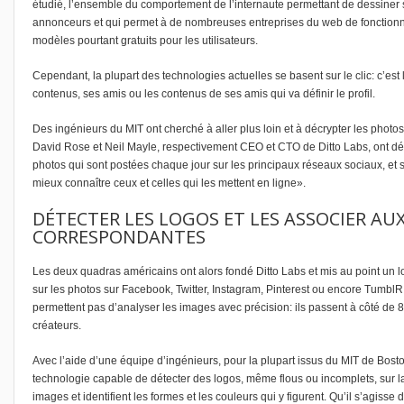
étudié, l’ensemble du comportement de l’internaute permettant de dessiner 
annonceurs et qui permet à de nombreuses entreprises du web de fonctionn
modèles pourtant gratuits pour les utilisateurs.
Cependant, la plupart des technologies actuelles se basent sur le clic: c’est l
contenus, ses amis ou les contenus de ses amis qui va définir le profil.
Des ingénieurs du MIT ont cherché à aller plus loin et à décrypter les photo
David Rose et Neil Mayle, respectivement CEO et CTO de Ditto Labs, ont détec
photos qui sont postées chaque jour sur les principaux réseaux sociaux, et s
mieux connaître ceux et celles qui les mettent en ligne».
DÉTECTER LES LOGOS ET LES ASSOCIER A
CORRESPONDANTES
Les deux quadras américains ont alors fondé Ditto Labs et mis au point un lo
sur les photos sur Facebook, Twitter, Instagram, Pinterest ou encore TumblR
permettent pas d’analyser les images avec précision: ils passent à côté de 
créateurs.
Avec l’aide d’une équipe d’ingénieurs, pour la plupart issus du MIT de Bost
technologie capable de détecter des logos, même flous ou incomplets, sur la
images et identifient les formes et les couleurs qui y figurent. Qu’il s’agiss