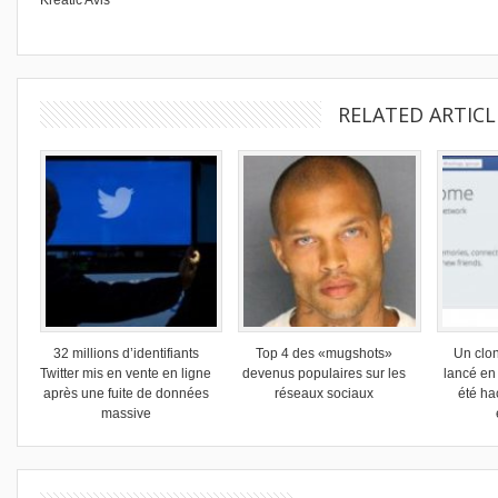
RELATED ARTICL
32 millions d’identifiants
Top 4 des «mugshots»
Un clo
Twitter mis en vente en ligne
devenus populaires sur les
lancé en
après une fuite de données
réseaux sociaux
été ha
massive