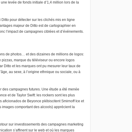
une levée de fonds initiale d’1,4 million lors de la
 Ditto pour détecter sur les clichés mis en ligne
antages majeur de Ditto est de cartographier en
t donc l’impact de campagnes ciblées et d’événements.
ions de photos… et des dizaines de millions de logos:
e pizzas, marque du téléviseur ou encore logos
ar Ditto et les marques ont pu mesurer leur taux de
’âge, au sexe, à l’origine ethnique ou sociale, ou à
finir des campagnes futures. Une étude a été menée
nce et de Taylor Swift: les rockers sont les plus
 aficionados de Beyonce plébiscitent Smirnoff Ice et
des images comportant des alcools) apprécient la
le retour sur investissements des campagnes marketing
cation s’affinent sur le web et où les marques