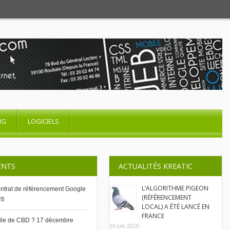
NG
LOGICIELS
ENTS
ACTUALITÉS KREATIC
L’ALGORITHME PIGEON
contrat de référencement Google
(RÉFÉRENCEMENT
26
LOCAL) A ÉTÉ LANCÉ EN
FRANCE
uile de CBD ?
17 décembre
10 juin 2015