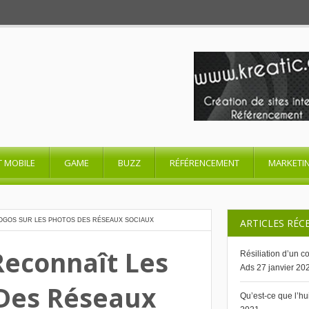
T MOBILE
GAME
BUZZ
RÉFÉRENCEMENT
MARKETI
 LOGOS SUR LES PHOTOS DES RÉSEAUX SOCIAUX
ARTICLES RÉC
 Reconnaît Les
Résiliation d’un 
Ads
27 janvier 20
 Des Réseaux
Qu’est-ce que l’h