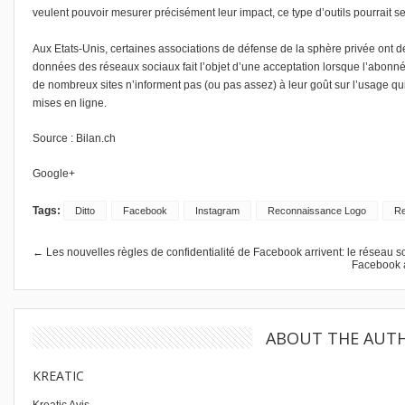
veulent pouvoir mesurer précisément leur impact, ce type d’outils pourrait se
Aux Etats-Unis, certaines associations de défense de la sphère privée ont dé
données des réseaux sociaux fait l’objet d’une acceptation lorsque l’abonné 
de nombreux sites n’informent pas (ou pas assez) à leur goût sur l’usage qui p
mises en ligne.
Source :
Bilan.ch
Google+
Tags:
Ditto
Facebook
Instagram
Reconnaissance Logo
Re
← Les nouvelles règles de confidentialité de Facebook arrivent: le réseau so
Facebook a
ABOUT THE AUT
KREATIC
Kreatic Avis