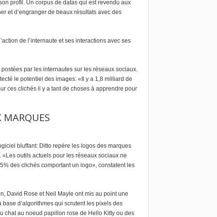
son profil. Un corpus de datas qui est revendu aux
er et d’engranger de beaux résultats avec des
’action de l’internaute et ses interactions avec ses
s postées par les internautes sur les réseaux sociaux.
té le potentiel des images: «Il y a 1,8 milliard de
ur ces clichés il y a tant de choses à apprendre pour
UX MARQUES
giciel bluffant: Ditto repère les logos des marques
. «Les outils actuels pour les réseaux sociaux ne
85% des clichés comportant un logo», constatent les
on, David Rose et Neil Mayle ont mis au point une
 base d’algorithmes qui scrutent les pixels des
e du chat au noeud papillon rose de Hello Kitty ou des