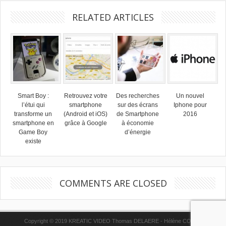
RELATED ARTICLES
Smart Boy :
Retrouvez votre
Des recherches
Un nouvel
l’étui qui
smartphone
sur des écrans
Iphone pour
transforme un
(Android et iOS)
de Smartphone
2016
smartphone en
grâce à Google
à économie
Game Boy
d’énergie
existe
COMMENTS ARE CLOSED
Copyright © 2019 KREATIC VIDEO Thomas DELAERE - Hélène COPPE