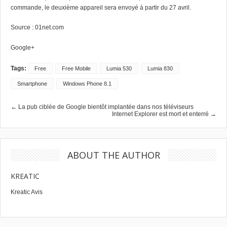
commande, le deuxième appareil sera envoyé à partir du 27 avril.
Source :
01net.com
Google+
Tags:
Free
Free Mobile
Lumia 530
Lumia 830
Smartphone
Windows Phone 8.1
← La pub ciblée de Google bientôt implantée dans nos téléviseurs
Internet Explorer est mort et enterré →
ABOUT THE AUTHOR
KREATIC
Kreatic Avis