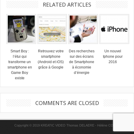
RELATED ARTICLES
Smart Boy :
Retrouvez votre
Des recherches
Un nouvel
l’étui qui
smartphone
sur des écrans
Iphone pour
transforme un
(Android et iOS)
de Smartphone
2016
smartphone en
grâce à Google
à économie
Game Boy
d’énergie
existe
COMMENTS ARE CLOSED
Copyright © 2019 KREATIC VIDEO Thomas DELAERE - Hélène COPPE