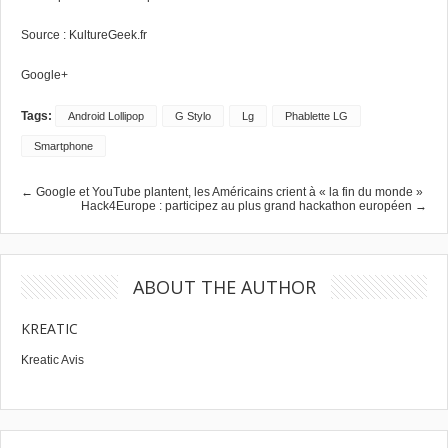
Source :
KultureGeek.fr
Google+
Tags:
Android Lollipop
G Stylo
Lg
Phablette LG
Smartphone
← Google et YouTube plantent, les Américains crient à « la fin du monde »
Hack4Europe : participez au plus grand hackathon européen →
ABOUT THE AUTHOR
KREATIC
Kreatic Avis