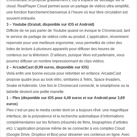
cloud. RealPlayer Cloud permet aussi un partage de vidéos ultra-simplifié,
une fonction franchement bienvenue à l’heure où leur libre circulation est
souvent entravée.
3 – Youtube (Gratuit, disponible sur iOS et Android)
Difficile de ne pas parler de Youtube quand on évoque le Chromecast, tant
le service de partage de vidéos colle au produit. L’application, récemment
repensée pour une meilleure ergonomie, vous permettra de créer des
listes de lecture à plusieurs appareils pour diffuser des heures de
contenus sur la télévision. D’ailleurs, puisque Vevo est partenaire, vous
pourrez diffuser un nombre impressionnant de clips vidéos.
2 – ArcadeCast (0,99 euros, disponible sur iOS)
Voilà enfin une bonne excuse pour retomber en enfance. ArcadeCast
propose quatre jeux au look rétro, similaires à Tetris, Space Invaders,
Snake et Asteroids. Une fois le Chromecast connecté, le smartphone ou la
tablette devient une petite manette.
1 – Plex (disponible sur iOS pour 4,49 euros et sur Android pour 3,69
euros)
Plex c’est un peu le media center dont on a toujours rêvé: une magnifique
interface, de la polyvalence et la recherche automatique d’informations
complémentaires sur les fichiers (résumés de films, biographies d’artistes
etc). L’application propose même de se connecter à vos comptes Cloud
(Google Drive, Dropbox et Box) pour streamer vos contenus en ligne. Avec