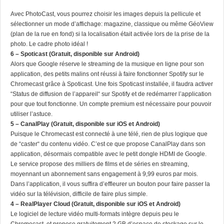
Avec PhotoCast, vous pourrez choisir les images depuis la pellicule et
sélectionner un mode d’affichage: magazine, classique ou même GéoView
(plan de la rue en fond) si la localisation était activée lors de la prise de la
photo. Le cadre photo idéal !
6 – Spoticast (Gratuit, disponible sur Android)
Alors que Google réserve le streaming de la musique en ligne pour son
application, des petits malins ont réussi à faire fonctionner Spotify sur le
Chromecast grâce à Spoticast. Une fois Spoticast installée, il faudra activer
“Status de diffusion de l’appareil“ sur Spotify et de redémarrer l’application
pour que tout fonctionne. Un compte premium est nécessaire pour pouvoir
utiliser l’astuce.
5 – CanalPlay (Gratuit, disponible sur iOS et Android)
Puisque le Chromecast est connecté à une télé, rien de plus logique que
de “caster“ du contenu vidéo. C’est ce que propose CanalPlay dans son
application, désormais compatible avec le petit dongle HDMI de Google.
Le service propose des milliers de films et de séries en streaming,
moyennant un abonnement sans engagement à 9,99 euros par mois.
Dans l’application, il vous suffira d’effleurer un bouton pour faire passer la
vidéo sur la télévision, difficile de faire plus simple.
4 – RealPlayer Cloud (Gratuit, disponible sur iOS et Android)
Le logiciel de lecture vidéo multi-formats intègre depuis peu le
Chromecast, et propose gratuitement 2 GB d’espace de stockage sur le