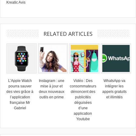
Kreatic Avis
RELATED ARTICLES
L’Apple Watch
Instagram : une
Vidéo : Des
WhatsApp va
pourra sauver
mise à jour et
consommateurs
intégrer les
des vies grâce à
deux nouveaux
dénoncent des
appels gratuits
l’application
outils en prime
publicités
et illimités
française Mr
déguisées
Gabriel
d’une
application
Youtube