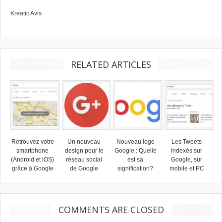
Kreatic Avis
RELATED ARTICLES
Retrouvez votre
Un nouveau
Nouveau logo
Les Tweets
smartphone
design pour le
Google : Quelle
indexés sur
(Android et iOS)
réseau social
est sa
Google, sur
grâce à Google
de Google
signification?
mobile et PC
COMMENTS ARE CLOSED