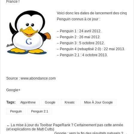
France !
Voici donc les dates de lancement des cinq
Penguin connus à ce jour :
–
Penguin 1
: 24 avril 2012.
–
Penguin 2
: 26 mai 2012.
–
Penguin 3 : 5 octobre 2012.
–
Penguin 4 (rebaptisé 2.0)
: 22 mai 2013.
–
Penguin 2.1
: 4 octobre 2013.
Source :
www.abondance.com
Google+
Tags:
Algorithme
Google
Kreatic
Mise À Jour Google
Penguin
Penguin 2.1
← La mise à jour du Toolbar PageRank ? Certainement pas cette année
(et explications de Matt Cutts)
Google : vers la fin des résultats naturels ? →