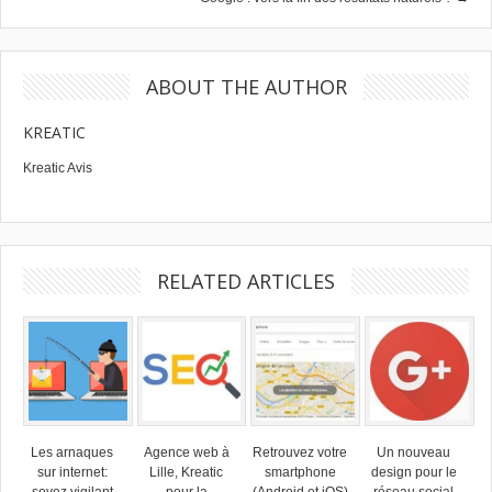
ABOUT THE AUTHOR
KREATIC
Kreatic Avis
RELATED ARTICLES
Les arnaques
Agence web à
Retrouvez votre
Un nouveau
sur internet:
Lille, Kreatic
smartphone
design pour le
soyez vigilant
pour la
(Android et iOS)
réseau social