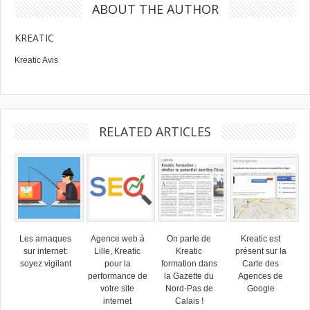
ABOUT THE AUTHOR
KREATIC
Kreatic Avis
RELATED ARTICLES
Les arnaques
Agence web à
On parle de
Kreatic est
sur internet:
Lille, Kreatic
Kreatic
présent sur la
soyez vigilant
pour la
formation dans
Carte des
performance de
la Gazette du
Agences de
votre site
Nord-Pas de
Google
internet
Calais !