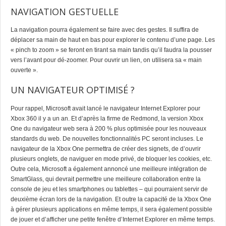
NAVIGATION GESTUELLE
La navigation pourra également se faire avec des gestes. Il suffira de
déplacer sa main de haut en bas pour explorer le contenu d’une page. Les
« pinch to zoom » se feront en tirant sa main tandis qu’il faudra la pousser
vers l’avant pour dé-zoomer. Pour ouvrir un lien, on utilisera sa « main
ouverte ».
UN NAVIGATEUR OPTIMISÉ ?
Pour rappel, Microsoft avait lancé le navigateur Internet Explorer pour
Xbox 360 il y a un an. Et d’après la firme de Redmond, la version Xbox
One du navigateur web sera à 200 % plus optimisée pour les nouveaux
standards du web. De nouvelles fonctionnalités PC seront incluses. Le
navigateur de la
Xbox One
permettra de créer des signets, de d’ouvrir
plusieurs onglets, de naviguer en mode privé, de bloquer les cookies, etc.
Outre cela, Microsoft a également annoncé une meilleure intégration de
SmartGlass, qui devrait permettre une meilleure collaboration entre la
console de jeu et les smartphones ou tablettes – qui pourraient servir de
deuxième écran lors de la navigation. Et outre la capacité de la Xbox One
à gérer plusieurs applications en même temps, il sera également possible
de jouer et d’afficher une petite fenêtre d’Internet Explorer en même temps.