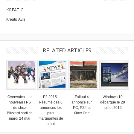
KREATIC
Kreatic Avis
RELATED ARTICLES
Overwatch : Le
E3 2015 :
Fallout 4
Windows 10
nouveau FPS
Résumé des 6
annoncé sur
débarque le 29
de chez
annonces les
PC, PS4 et
juillet 2015
Blizzard sorti ce
plus
Xbox One
mardi 24 mai
marquantes de
la nuit