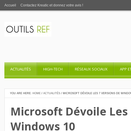
Accueil
Contactez Kreatic et donnez votre avis !
ACTUALITÉS
HIGH-TECH
RÉSEAUX SOCIAUX
APP E
YOU ARE HERE:
HOME
/
ACTUALITÉS
/
MICROSOFT DÉVOILE LES 7 VERSIONS DE WINDO
Microsoft Dévoile Les
Windows 10