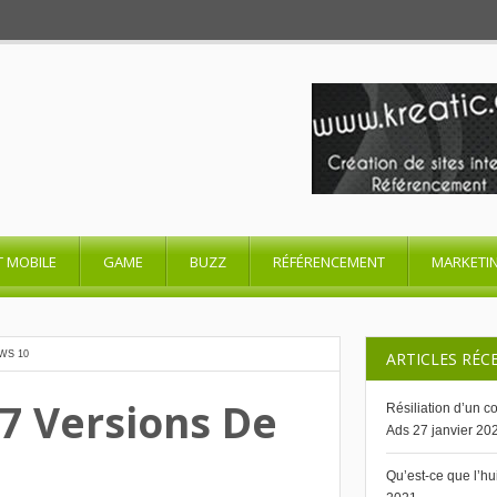
T MOBILE
GAME
BUZZ
RÉFÉRENCEMENT
MARKETI
WS 10
ARTICLES RÉC
 7 Versions De
Résiliation d’un 
Ads
27 janvier 20
Qu’est-ce que l’h