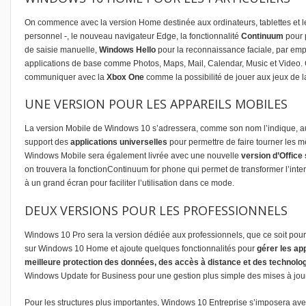
On commence avec la version Home destinée aux ordinateurs, tablettes et l
personnel
-, le nouveau
navigateur Edge
, la fonctionnalité
Continuum
pour p
de saisie manuelle,
Windows Hello
pour la reconnaissance faciale, par emprei
applications de base comme Photos, Maps, Mail, Calendar, Music et Video.
communiquer avec la
Xbox One
comme la possibilité de jouer aux jeux de l
UNE VERSION POUR LES APPAREILS MOBILES
La version Mobile de Windows 10 s’adressera, comme son nom l’indique, aux 
support des
applications universelles
pour permettre de faire tourner les
Windows Mobile sera également livrée avec une nouvelle
version d’Office
on trouvera la fonction
Continuum for phone
qui permet de transformer l’inte
à un grand écran pour faciliter l’utilisation dans ce mode.
DEUX VERSIONS POUR LES PROFESSIONNELS
Windows 10 Pro sera la version dédiée aux professionnels, que ce soit pour 
sur Windows 10 Home et ajoute quelques fonctionnalités pour
gérer les ap
meilleure protection des données, des accès à distance et des technolo
Windows Update for Business
pour une gestion plus simple des mises à jour
Pour les structures plus importantes, Windows 10 Entreprise s’imposera avec