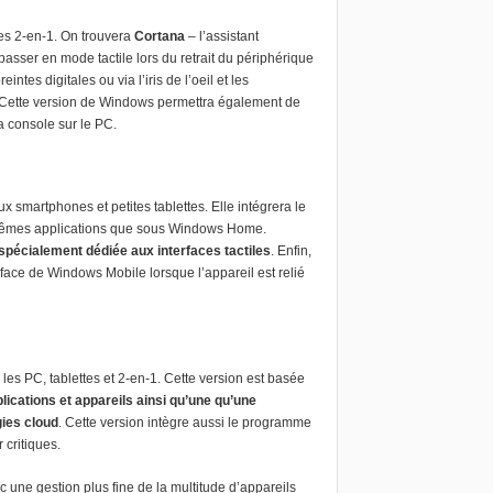
es 2-en-1. On trouvera
Cortana
–
l’assistant
asser en mode tactile lors du retrait du périphérique
ntes digitales ou via l’iris de l’oeil et les
 Cette version de Windows permettra également de
a console sur le PC.
smartphones et petites tablettes. Elle intégrera le
 mêmes applications que sous Windows Home.
 spécialement dédiée aux interfaces tactiles
. Enfin,
rface de Windows Mobile lorsque l’appareil est relié
les PC, tablettes et 2-en-1. Cette version est basée
plications et appareils ainsi qu’une qu’une
gies cloud
. Cette version intègre aussi le programme
 critiques.
 une gestion plus fine de la multitude d’appareils