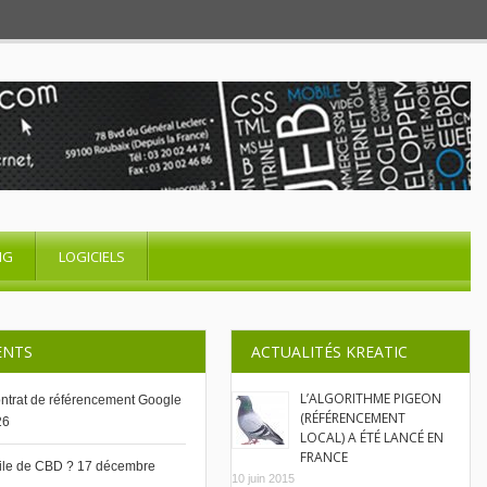
NG
LOGICIELS
ENTS
ACTUALITÉS KREATIC
L’ALGORITHME PIGEON
contrat de référencement Google
(RÉFÉRENCEMENT
26
LOCAL) A ÉTÉ LANCÉ EN
FRANCE
uile de CBD ?
17 décembre
10 juin 2015