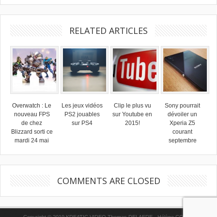
RELATED ARTICLES
Overwatch : Le
Les jeux vidéos
Clip le plus vu
Sony pourrait
nouveau FPS
PS2 jouables
sur Youtube en
dévoiler un
de chez
sur PS4
2015!
Xperia Z5
Blizzard sorti ce
courant
mardi 24 mai
septembre
COMMENTS ARE CLOSED