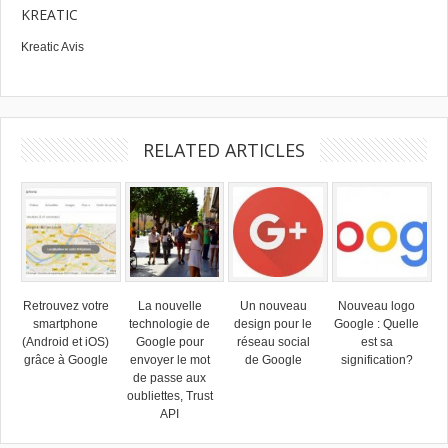
KREATIC
Kreatic Avis
RELATED ARTICLES
Retrouvez votre
La nouvelle
Un nouveau
Nouveau logo
smartphone
technologie de
design pour le
Google : Quelle
(Android et iOS)
Google pour
réseau social
est sa
grâce à Google
envoyer le mot
de Google
signification?
de passe aux
oubliettes, Trust
API