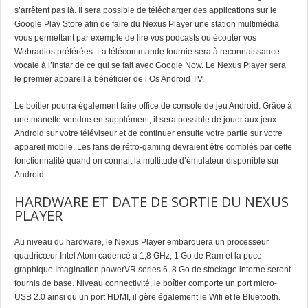
s’arrêtent pas là. Il sera possible de télécharger des applications sur le
Google Play Store afin de faire du Nexus Player une station multimédia
vous permettant par exemple de lire vos podcasts ou écouter vos
Webradios préférées. La télécommande fournie sera à reconnaissance
vocale à l’instar de ce qui se fait avec Google Now. Le Nexus Player sera
le premier appareil à bénéficier de l’Os Android TV.
Le boitier pourra également faire office de console de jeu Android. Grâce à
une manette vendue en supplément, il sera possible de jouer aux jeux
Android sur votre téléviseur et de continuer ensuite votre partie sur votre
appareil mobile. Les fans de rétro-gaming devraient être comblés par cette
fonctionnalité quand on connait la multitude d’émulateur disponible sur
Android.
HARDWARE ET DATE DE SORTIE DU NEXUS
PLAYER
Au niveau du hardware, le Nexus Player embarquera un processeur
quadricœur Intel Atom cadencé à 1,8 GHz, 1 Go de Ram et la puce
graphique Imagination powerVR series 6. 8 Go de stockage interne seront
fournis de base. Niveau connectivité, le boîtier comporte un port micro-
USB 2.0 ainsi qu’un port HDMI, il gère également le Wifi et le Bluetooth.