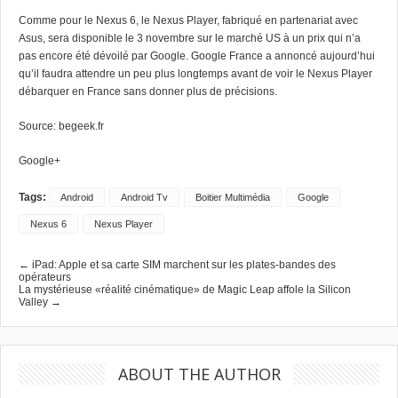
Comme pour le Nexus 6, le Nexus Player, fabriqué en partenariat avec
Asus, sera disponible le 3 novembre sur le marché US à un prix qui n’a
pas encore été dévoilé par Google. Google France a annoncé aujourd’hui
qu’il faudra attendre un peu plus longtemps avant de voir le Nexus Player
débarquer en France sans donner plus de précisions.
Source:
begeek.fr
Google+
Tags:
Android
Android Tv
Boitier Multimédia
Google
Nexus 6
Nexus Player
← iPad: Apple et sa carte SIM marchent sur les plates-bandes des
opérateurs
La mystérieuse «réalité cinématique» de Magic Leap affole la Silicon
Valley →
ABOUT THE AUTHOR