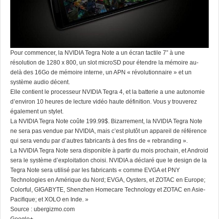
Pour commencer, la NVIDIA Tegra Note a un écran tactile 7” à une
résolution de 1280 x 800, un slot microSD pour étendre la mémoire au-
delà des 16Go de mémoire interne, un APN « révolutionnaire » et un
système audio décent.
Elle contient le processeur NVIDIA Tegra 4, et la batterie a une autonomie
d’environ 10 heures de lecture vidéo haute définition. Vous y trouverez
également un stylet.
La NVIDIA Tegra Note coûte 199.99$. Bizarrement, la NVIDIA Tegra Note
ne sera pas vendue par NVIDIA, mais c’est plutôt un appareil de référence
qui sera vendu par d’autres fabricants à des fins de « rebranding ».
La NVIDIA Tegra Note sera disponible à partir du mois prochain, et Android
sera le système d’exploitation choisi. NVIDIA a déclaré que le design de la
Tegra Note sera utilisé par les fabricants « comme EVGA et PNY
Technologies en Amérique du Nord; EVGA, Oysters, et ZOTAC en Europe;
Colorful, GIGABYTE, Shenzhen Homecare Technology et ZOTAC en Asie-
Pacifique; et XOLO en Inde. »
Source :
ubergizmo.com
Google+