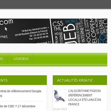
NG
LOGICIELS
ENTS
ACTUALITÉS KREATIC
L’ALGORITHME PIGEON
contrat de référencement Google
(RÉFÉRENCEMENT
26
LOCAL) A ÉTÉ LANCÉ EN
FRANCE
uile de CBD ?
17 décembre
10 juin 2015