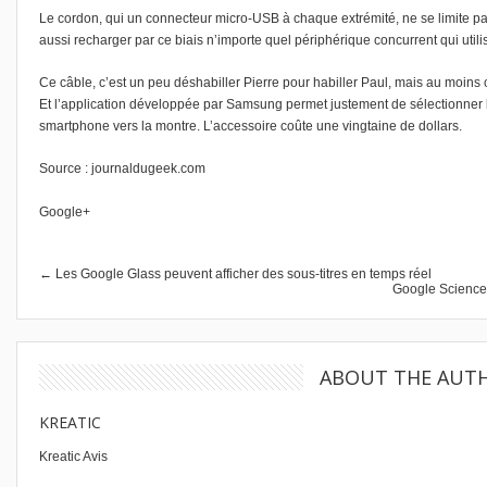
Le cordon, qui un connecteur micro-USB à chaque extrémité, ne se limite pa
aussi recharger par ce biais n’importe quel périphérique concurrent qui utili
Ce câble, c’est un peu déshabiller Pierre pour habiller Paul, mais au moins 
Et l’application développée par Samsung permet justement de sélectionner l
smartphone vers la montre. L’accessoire coûte une vingtaine de dollars.
Source :
journaldugeek.com
Google+
← Les Google Glass peuvent afficher des sous-titres en temps réel
Google Science F
ABOUT THE AUT
KREATIC
Kreatic Avis