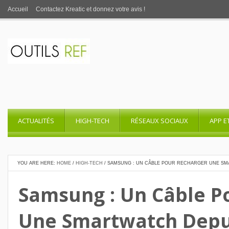
Accueil
Contactez Kreatic et donnez votre avis !
ACTUALITÉS
HIGH-TECH
RÉSEAUX SOCIAUX
APP E
YOU ARE HERE:
HOME
/
HIGH-TECH
/
SAMSUNG : UN CÂBLE POUR RECHARGER UNE S
Samsung : Un Câble P
Une Smartwatch Depu