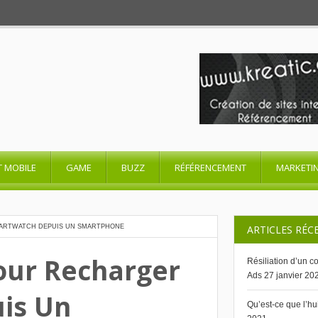
T MOBILE
GAME
BUZZ
RÉFÉRENCEMENT
MARKETI
MARTWATCH DEPUIS UN SMARTPHONE
ARTICLES RÉC
our Recharger
Résiliation d’un 
Ads
27 janvier 20
is Un
Qu’est-ce que l’h