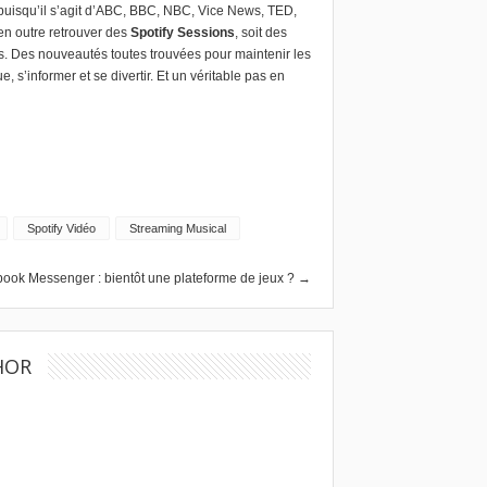
uisqu’il s’agit d’ABC, BBC, NBC, Vice News, TED,
en outre retrouver des
Spotify Sessions
, soit des
s. Des nouveautés toutes trouvées pour maintenir les
, s’informer et se divertir. Et un véritable pas en
Spotify Vidéo
Streaming Musical
ook Messenger : bientôt une plateforme de jeux ? →
HOR