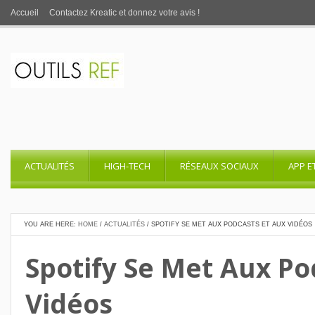
Accueil
Contactez Kreatic et donnez votre avis !
ACTUALITÉS
HIGH-TECH
RÉSEAUX SOCIAUX
APP E
YOU ARE HERE:
HOME
/
ACTUALITÉS
/
SPOTIFY SE MET AUX PODCASTS ET AUX VIDÉOS
Spotify Se Met Aux Po
Vidéos