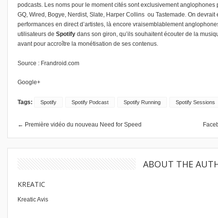
podcasts. Les noms pour le moment cités sont exclusivement anglophones p
GQ, Wired, Bogye, Nerdist, Slate, Harper Collins ou Tastemade. On devrait 
performances en direct d’artistes, là encore vraisemblablement anglophone
utilisateurs de
Spotify
dans son giron, qu’ils souhaitent écouter de la musique
avant pour accroître la monétisation de ses contenus.
Source :
Frandroid.com
Google+
Tags:
Spotify
Spotify Podcast
Spotify Running
Spotify Sessions
← Première vidéo du nouveau Need for Speed
Faceb
ABOUT THE AUT
KREATIC
Kreatic Avis