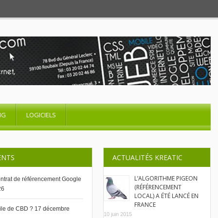
NG
LOGICIELS
ENTS
ACTUALITÉS KREATIC
L’ALGORITHME PIGEON
contrat de référencement Google
(RÉFÉRENCEMENT
26
LOCAL) A ÉTÉ LANCÉ EN
FRANCE
uile de CBD ?
17 décembre
10 juin 2015