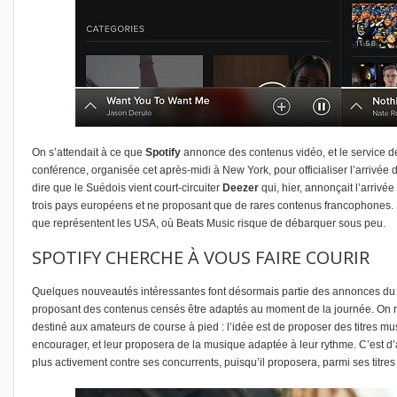
On s’attendait à ce que
Spotify
annonce des contenus vidéo, et le service de
conférence, organisée cet après-midi à New York, pour officialiser l’arrivé
dire que le Suédois vient court-circuiter
Deezer
qui, hier, annonçait l’arrivé
trois pays européens et ne proposant que de rares contenus francophones. Sp
que représentent les USA, où Beats Music risque de débarquer sous peu.
SPOTIFY CHERCHE À VOUS FAIRE COURIR
Quelques nouveautés intéressantes font désormais partie des annonces du 
proposant des contenus censés être adaptés au moment de la journée. On r
destiné aux amateurs de course à pied : l’idée est de proposer des titres m
encourager, et leur proposera de la musique adaptée à leur rythme. C’est d’ai
plus activement contre ses concurrents, puisqu’il proposera, parmi ses titre