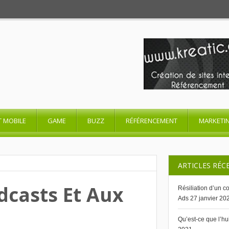
T MOBILE
GAME
BUZZ
RÉFÉRENCEMENT
MARKETI
ARTICLES RÉC
dcasts Et Aux
Résiliation d’un 
Ads
27 janvier 20
Qu’est-ce que l’h