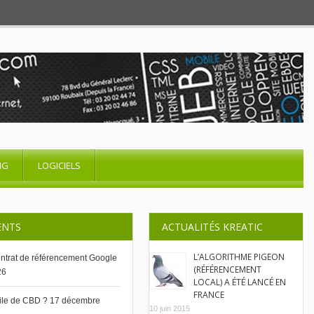
NG
LOGICIELS
ENTS
ACTUALITÉS KREATIC
L’ALGORITHME PIGEON
contrat de référencement Google
(RÉFÉRENCEMENT
26
LOCAL) A ÉTÉ LANCÉ EN
FRANCE
uile de CBD ?
17 décembre
10 juin 2015