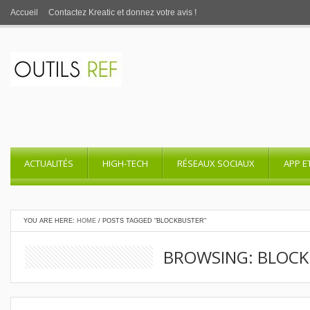
Accueil
Contactez Kreatic et donnez votre avis !
ACTUALITÉS
HIGH-TECH
RÉSEAUX SOCIAUX
APP E
YOU ARE HERE:
HOME
/
POSTS TAGGED "BLOCKBUSTER"
BROWSING: BLOC