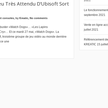
2021
eu Très Attendu D’Ubisoft Sort
Le fonctionnement 
septembre 2021
et consoles
, by
Kreatic
,
No comments
Vente en ligne ac
ockbuster «Watch Dogs»… «Les Lapins
juillet 2021
ar Cry»… Et ce mardi 27 mai, «Watch Dogs». La
ft, troisième groupe de jeu vidéo au monde derrière
Référencement de s
ance une
KREATIC
15 juill