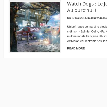
Watch Dogs : Le J
Aujourd’hui !
On 27 Mai 2014, In
Jeux vidéos 
Ubisoft lance ce mardi le bl
crétins», «Splinter Cell», «F
multinationale française Ubiso
Activision et Electronic Arts, l
READ MORE