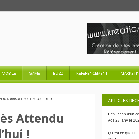
T MOBILE
GAME
BUZZ
RÉFÉRENCEMENT
MARKETI
NDU D’UBISOFT SORT AUJOURD’HUI !
ARTICLES RÉC
rès Attendu
Résiliation d’un 
Ads
27 janvier 20
’hui !
Qu’est-ce que l’h