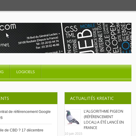
NG
LOGICIELS
ENTS
ACTUALITÉS KREATIC
L’ALGORITHME PIGEON
contrat de référencement Google
(RÉFÉRENCEMENT
26
LOCAL) A ÉTÉ LANCÉ EN
FRANCE
uile de CBD ?
17 décembre
10 juin 2015