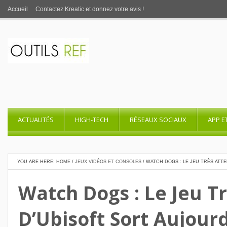
Accueil
Contactez Kreatic et donnez votre avis !
ACTUALITÉS
HIGH-TECH
RÉSEAUX SOCIAUX
APP E
YOU ARE HERE:
HOME
/
JEUX VIDÉOS ET CONSOLES
/
WATCH DOGS : LE JEU TRÈS ATTE
Watch Dogs : Le Jeu T
D’Ubisoft Sort Aujourd