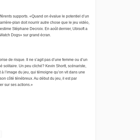
fférents supports. «Quand on évalue le potentiel d’un
L’arrière-plan doit nourrir autre chose que le jeu vidéo,
 estime Stéphane Decroix. En août dernier, Ubisoft a
«Watch Dogs» sur grand écran.
prise de risque. Il ne s’agit pas d’une femme ou d’un
é solitaire. Un peu cliché? Kevin Shortt, scénariste,
st à l’image du jeu, qui témoigne qu’on vit dans une
n côté ténébreux. Au début du jeu, il est par
er sur ses actions.»