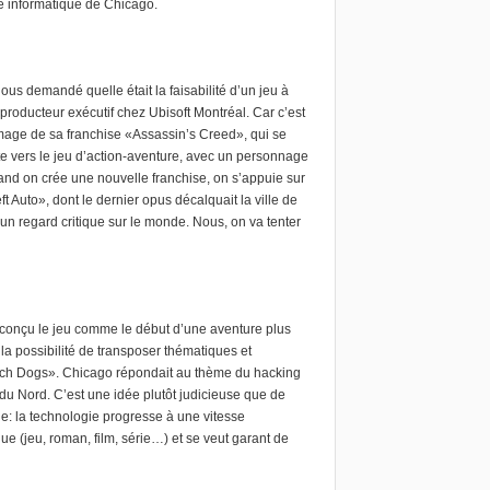
e informatique de Chicago.
us demandé quelle était la faisabilité d’un jeu à
roducteur exécutif chez Ubisoft Montréal. Car c’est
’image de sa franchise «Assassin’s Creed», qui se
ite vers le jeu d’action-aventure, avec un personnage
and on crée une nouvelle franchise, on s’appuie sur
 Auto», dont le dernier opus décalquait la ville de
un regard critique sur le monde. Nous, on va tenter
 conçu le jeu comme le début d’une aventure plus
e la possibilité de transposer thématiques et
tch Dogs». Chicago répondait au thème du hacking
ue du Nord. C’est une idée plutôt judicieuse que de
e: la technologie progresse à une vitesse
ue (jeu, roman, film, série…) et se veut garant de