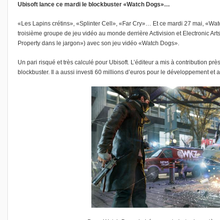
Ubisoft lance ce mardi le blockbuster «Watch Dogs»…
«Les Lapins crétins», «Splinter Cell», «Far Cry»… Et ce mardi 27 mai, «Watc
troisième groupe de jeu vidéo au monde derrière Activision et Electronic Arts
Property dans le jargon») avec son jeu vidéo «Watch Dogs».
Un pari risqué et très calculé pour Ubisoft. L’éditeur a mis à contribution p
blockbuster. Il a aussi investi 60 millions d’euros pour le développement et 