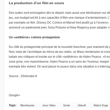
La production d’un film en cours
Des suites sont envisagées dès le départ, mais aussi une déclinaison sur di
jeu, son budget est lié à ses capacités d’être une marque d’
entertainment
. 
par exemple un film. Disney, DC Comics et Marvel font plutôt ça à l’envers»,
annoncé un partenariat avec Sony Pictures et New Regency pour adapter 
Un «antihéros» comme protagoniste
Du côté du protagoniste principal de la nouvelle franchise, pas vraiment de 
Noir, mais de l’archétype du héros de jeu vidéo, un Blanc trentenaire et crois
balaie ses critiques et insiste sur le côté «antihéros» de Aiden Pearce. «Il e
zone grise, non manichéenne. Aiden Pearce a un sens de l’humour, malgré so
exemple très violent. On veut placer le joueur dans une situation à s’interrog
Source :
20minutes.fr
Google+
Tags:
Blockbuster
Jeux Video
Sortie
Ubisoft
Watch Dogs