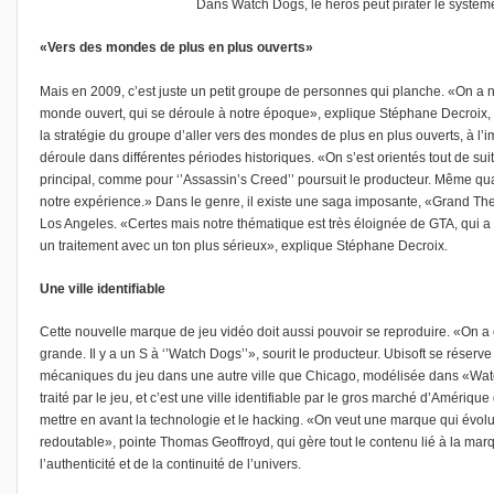
Dans Watch Dogs, le héros peut pirater le systèm
«Vers des mondes de plus en plus ouverts»
Mais en 2009, c’est juste un petit groupe de personnes qui planche. «On a no
monde ouvert, qui se déroule à notre époque», explique Stéphane Decroix, p
la stratégie du groupe d’aller vers des mondes de plus en plus ouverts, à l
déroule dans différentes périodes historiques. «On s’est orientés tout de su
principal, comme pour ‘’Assassin’s Creed’’ poursuit le producteur. Même qu
notre expérience.» Dans le genre, il existe une saga imposante, «Grand Theft
Los Angeles. «Certes mais notre thématique est très éloignée de GTA, qui a 
un traitement avec un ton plus sérieux», explique Stéphane Decroix.
Une ville identifiable
Cette nouvelle marque de jeu vidéo doit aussi pouvoir se reproduire. «On a
grande. Il y a un S à ‘’Watch Dogs’’», sourit le producteur. Ubisoft se réserv
mécaniques du jeu dans une autre ville que Chicago, modélisée dans «Wa
traité par le jeu, et c’est une ville identifiable par le gros marché d’Amériq
mettre en avant la technologie et le hacking. «On veut une marque qui évolu
redoutable», pointe Thomas Geoffroyd, qui gère tout le contenu lié à la marq
l’authenticité et de la continuité de l’univers.