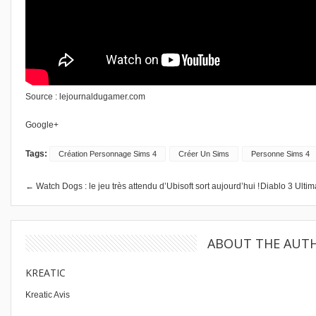
Source :
lejournaldugamer.com
Google+
Tags:
Création Personnage Sims 4
Créer Un Sims
Personne Sims 4
← Watch Dogs : le jeu très attendu d’Ubisoft sort aujourd’hui !
Diablo 3 Ultima
ABOUT THE AUT
KREATIC
Kreatic Avis