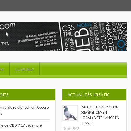
NG
LOGICIELS
ENTS
ACTUALITÉS KREATIC
L’ALGORITHME PIGEON
contrat de référencement Google
(RÉFÉRENCEMENT
26
LOCAL) A ÉTÉ LANCÉ EN
FRANCE
uile de CBD ?
17 décembre
10 juin 2015