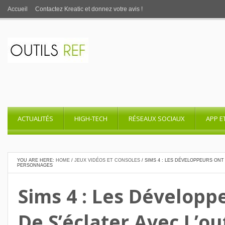
Accueil
Contactez Kreatic et donnez votre avis !
ACTUALITÉS
HIGH-TECH
RÉSEAUX SOCIAUX
APP E
YOU ARE HERE:
HOME
/
JEUX VIDÉOS ET CONSOLES
/
SIMS 4 : LES DÉVELOPPEURS ONT 
PERSONNAGES
Sims 4 : Les Développe
De S’éclater Avec L’ou