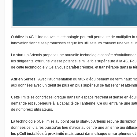
Oubliez la 4G ! Une nouvelle technologie pourrait permettre de multiplier la v
innovation tienne ses promesses et que les utilisateurs trouvent une vraie util
La start-up Artemis propose une nouvelle technologie censée révolutionner 
les dirigeants, offrir une vitesse potentielle mille fois supérieure à la 4G. 
de cette technologie ?
Cela vous paraît-il crédible, et transférable dans la 
Adrien Serres :
Avec l’augmentation du taux d’équipement de terminaux mob
aux données avec un débit de plus en plus supérieur se fait sentir et atteindr
Cette limite se concrétise lorsque dans un espace restreint et dense en équ
demande est supérieure à la capacité de l’antenne. Ce qui entraine une satur
de nombreux utilisateurs.
La technologie pCell mise au point par la start-up Artemis est une disruption
données cellulaires puisqu’au lieu d’avoir au centre une antenne qui diffuse 
les pCell installées à proximité mais aussi dans chaque smartphones et t