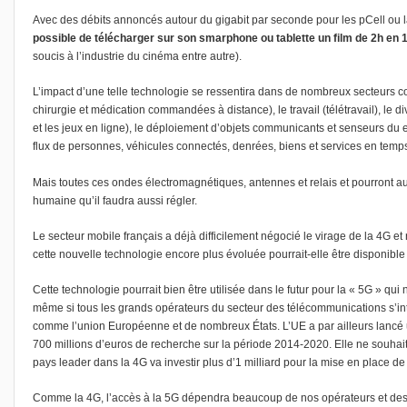
Avec des débits annoncés autour du gigabit par seconde pour les pCell ou la 
possible de télécharger sur son smarphone ou tablette un film de 2h en
soucis à l’industrie du cinéma entre autre).
L’impact d’une telle technologie se ressentira dans de nombreux secteurs c
chirurgie et médication commandées à distance), le travail (télétravail), le di
et les jeux en ligne), le déploiement d’objets communicants et senseurs du e
flux de personnes, véhicules connectés, denrées, biens et services en temps r
Mais toutes ces ondes électromagnétiques, antennes et relais et pourront au
humaine qu’il faudra aussi régler.
Le secteur mobile français a déjà difficilement négocié le virage de la 4G et
cette nouvelle technologie encore plus évoluée pourrait-elle être disponibl
Cette technologie pourrait bien être utilisée dans le futur pour la « 5G » qui
même si tous les grands opérateurs du secteur des télécommunications s’inté
comme l’union Européenne et de nombreux États. L’UE a par ailleurs lanc
700 millions d’euros de recherche sur la période 2014-2020. Elle ne souhaite
pays leader dans la 4G va investir plus d’1 milliard pour la mise en place de 
Comme la 4G, l’accès à la 5G dépendra beaucoup de nos opérateurs et des 