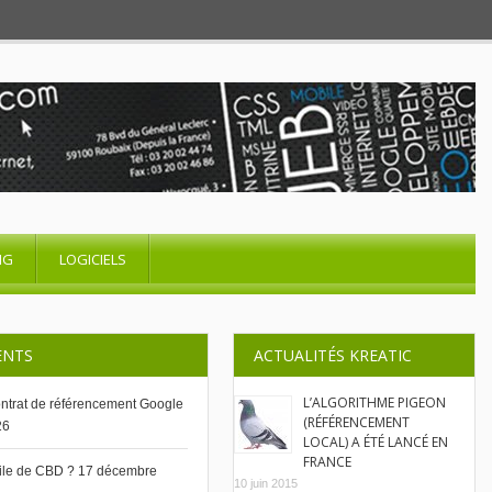
NG
LOGICIELS
ENTS
ACTUALITÉS KREATIC
L’ALGORITHME PIGEON
contrat de référencement Google
(RÉFÉRENCEMENT
26
LOCAL) A ÉTÉ LANCÉ EN
FRANCE
uile de CBD ?
17 décembre
10 juin 2015