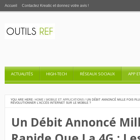
Accueil
Contactez Kreatic et donnez votre avis !
ACTUALITÉS
HIGH-TECH
RÉSEAUX SOCIAUX
APP E
YOU ARE HERE:
HOME
/
MOBILE ET APPLICATIONS
/
UN DÉBIT ANNONCÉ MILLE FOIS PLUS
RÉVOLUTIONNER L’ACCÈS INTERNET SUR LE MOBILE ?
Un Débit Annoncé Mill
Rapide Que La 4G : Les