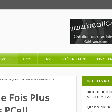
T MOBILE
GAME
BUZZ
RÉFÉRENCEMENT
MARKETI
 RAPIDE QUE LA 4G : LES PCELL PEUVENT-ILS
ARTICLES RÉC
Résiliation d’un 
e Fois Plus
Ads
27 janvier 20
 PCell
Qu’est-ce que l’h