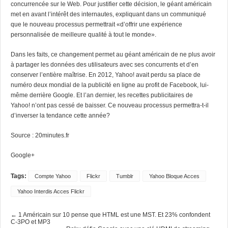
concurrencée sur le Web. Pour justifier cette décision, le géant américain
met en avant l’intérêt des internautes, expliquant dans un communiqué
que le nouveau processus permettrait «d’offrir une expérience
personnalisée de meilleure qualité à tout le monde».
Dans les faits, ce changement permet au géant américain de ne plus avoir
à partager les données des utilisateurs avec ses concurrents et d’en
conserver l’entière maîtrise. En 2012, Yahoo! avait perdu sa place de
numéro deux mondial de la publicité en ligne au profit de Facebook, lui-
même derrière Google. Et l’an dernier,
les recettes publicitaires de
Yahoo! n’ont pas cessé de baisser
. Ce nouveau processus permettra-t-il
d’inverser la tendance cette année?
Source :
20minutes.fr
Google+
Tags:
Compte Yahoo
Flickr
Tumblr
Yahoo Bloque Acces
Yahoo Interdis Acces Flickr
← 1 Américain sur 10 pense que HTML est une MST. Et 23% confondent
C-3PO et MP3