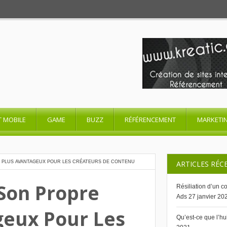
T MOBILE
GAME
BUZZ
RÉFÉRENCEMENT
MARKETI
 PLUS AVANTAGEUX POUR LES CRÉATEURS DE CONTENU
ARTICLES RÉC
Son Propre
Résiliation d’un 
Ads
27 janvier 20
eux Pour Les
Qu’est-ce que l’h