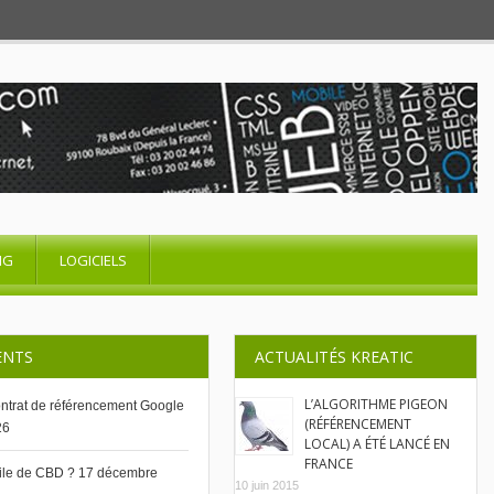
NG
LOGICIELS
ENTS
ACTUALITÉS KREATIC
L’ALGORITHME PIGEON
contrat de référencement Google
(RÉFÉRENCEMENT
26
LOCAL) A ÉTÉ LANCÉ EN
FRANCE
uile de CBD ?
17 décembre
10 juin 2015