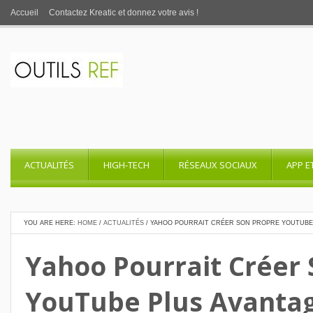
Accueil
Contactez Kreatic et donnez votre avis !
ACTUALITÉS
HIGH-TECH
RÉSEAUX SOCIAUX
APP E
YOU ARE HERE:
HOME
/
ACTUALITÉS
/
YAHOO POURRAIT CRÉER SON PROPRE YOUTUBE
Yahoo Pourrait Créer 
YouTube Plus Avantag