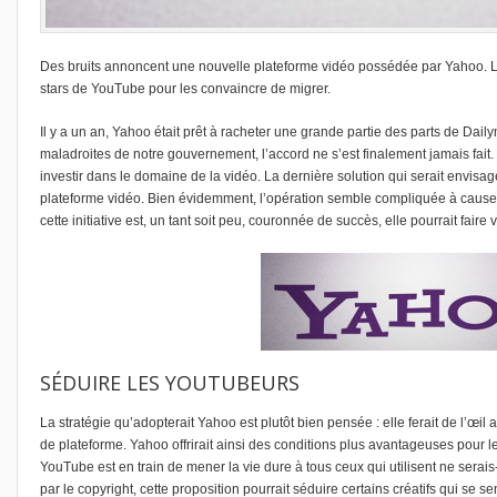
Des bruits annoncent une nouvelle plateforme vidéo possédée par Yahoo. La
stars de YouTube pour les convaincre de migrer.
Il y a un an, Yahoo
était prêt à racheter une grande partie des parts de Dai
maladroites de notre gouvernement, l’accord ne s’est finalement jamais fait
investir dans le domaine de la vidéo. La dernière solution qui serait envisa
plateforme vidéo. Bien évidemment, l’opération semble compliquée à caus
cette initiative est, un tant soit peu, couronnée de succès, elle pourrait faire v
SÉDUIRE LES YOUTUBEURS
La stratégie qu’adopterait Yahoo est plutôt bien pensée : elle ferait de l’œ
de plateforme. Yahoo offrirait ainsi des conditions plus avantageuses pour 
YouTube est en train de mener la vie dure à tous ceux qui utilisent ne ser
par le copyright
, cette proposition pourrait séduire certains créatifs qui se s