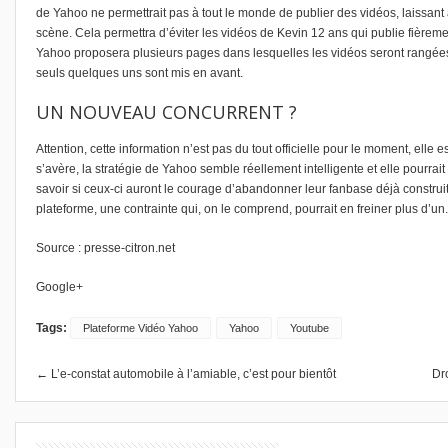
de Yahoo ne permettrait pas à tout le monde de publier des vidéos, laissant 
scène. Cela permettra d’éviter les vidéos de Kevin 12 ans qui publie fièreme
Yahoo proposera plusieurs pages dans lesquelles les vidéos seront rangées, 
seuls quelques uns sont mis en avant.
UN NOUVEAU CONCURRENT ?
Attention, cette information n’est pas du tout officielle pour le moment, elle
s’avère, la stratégie de Yahoo semble réellement intelligente et elle pourr
savoir si ceux-ci auront le courage d’abandonner leur fanbase déjà construi
plateforme, une contrainte qui, on le comprend, pourrait en freiner plus d’u
Source :
presse-citron.net
Google+
Tags:
Plateforme Vidéo Yahoo
Yahoo
Youtube
← L’e-constat automobile à l’amiable, c’est pour bientôt
Dr