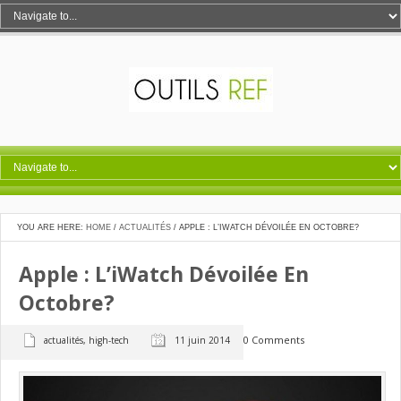
YOU ARE HERE:
HOME
/
ACTUALITÉS
/
APPLE : L’IWATCH DÉVOILÉE EN OCTOBRE?
Apple : L’iWatch Dévoilée En
Octobre?
0 Comments
actualités
,
high-tech
11 juin 2014