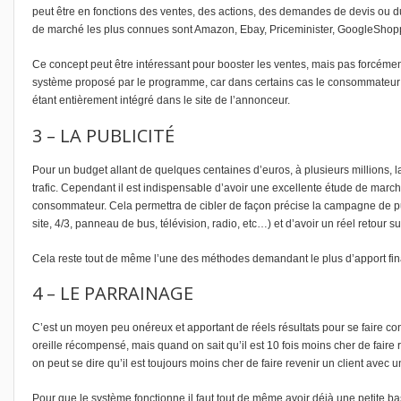
peut être en fonctions des ventes, des actions, des demandes de devis ou du
de marché les plus connues sont Amazon, Ebay, Priceminister, GoogleShop
Ce concept peut être intéressant pour booster les ventes, mais pas forcément 
système proposé par le programme, car dans certains cas le consommateur ne
étant entièrement intégré dans le site de l’annonceur.
3 – LA PUBLICITÉ
Pour un budget allant de quelques centaines d’euros, à plusieurs millions, l
trafic. Cependant il est indispensable d’avoir une excellente étude de mar
consommateur. Cela permettra de cibler de façon précise la campagne de publ
site, 4/3, panneau de bus, télévision, radio, etc…) et d’avoir un réel retour s
Cela reste tout de même l’une des méthodes demandant le plus d’apport fin
4 – LE PARRAINAGE
C’est un moyen peu onéreux et apportant de réels résultats pour se faire co
oreille récompensé, mais quand on sait qu’il est 10 fois moins cher de faire 
on peut se dire qu’il est toujours moins cher de faire revenir un client avec u
Pour que le système fonctionne il faut tout de même avoir déjà une petite b