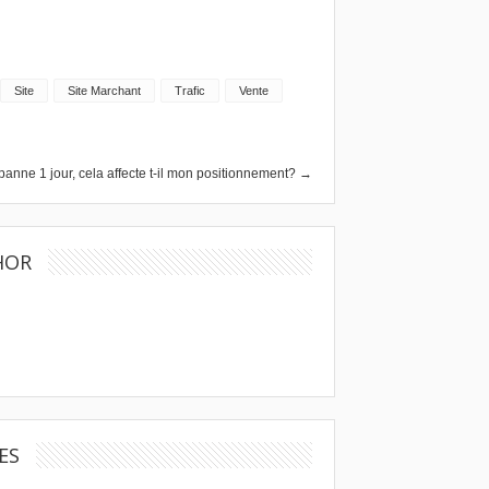
Site
Site Marchant
Trafic
Vente
panne 1 jour, cela affecte t-il mon positionnement? →
HOR
ES