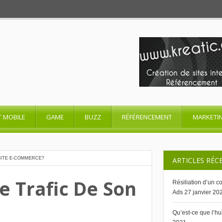
T MOBILE
GAME
BUZZ
RÉFÉRENCEMENT
MARKETI
SITE E-COMMERCE?
ARTICLES RÉC
 Trafic De Son
Résiliation d’un 
Ads
27 janvier 20
Qu’est-ce que l’h