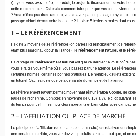
Ça y est, vous avez l’idée, le produit, le projet, le financement, et votr
e bouti
enfin e-commerçant. Oui mais comment faire pour que vos clients viennent 
? Vous n’êtes pas dans une rue, vous n’avez pas de passage physique… c
passage virtuel devant votre boutique ? Il existe 5 leviers simples dont vou
1 – LE RÉFÉRENCEMENT
Il existe 2 moyens de se référencer (on parlera ici principalement de référ
étant plus marginaux pour la France) : le
référencement naturel
, et le
réfé
L’avantage du
référencement naturel
est que ce dernier ne vous coûte pas 
vous le faites vous-même où si vous passez par une agence. Le référencement
certaines normes, certaines bonnes pratiques. De nombreux sujets existent à 
un tutoriel. Sachez juste que cela demande du temps et de l’attention.
Le référencement payant permet, moyennant rémunération Google, de cibler 
pages de recherche. Comptez en moyenne de 0.10€ à 7€ le click suivant les
du temps pour définir les mots clés importants et bien cibler votre campagne 
2 – L’AFFILIATION OU PLACE DE MARCHÉ
Le principe de l’
affiliation
(ou de la place de marché) est relativement simple
une certaine notoriété, vous vendez vos produits sur cette boutique, et en 