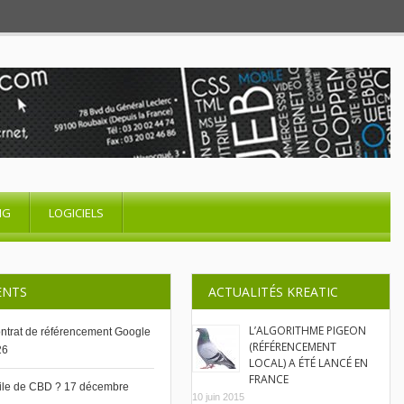
NG
LOGICIELS
ENTS
ACTUALITÉS KREATIC
L’ALGORITHME PIGEON
contrat de référencement Google
(RÉFÉRENCEMENT
26
LOCAL) A ÉTÉ LANCÉ EN
FRANCE
uile de CBD ?
17 décembre
10 juin 2015