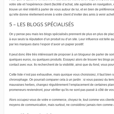
votre site et l’expérience client (facilité d’achat, site agréable en navigation, 
trouve un réel intérêt à parler de vous autour de lui, et en bien de préférenc
qu’elle donne réellement envie à votre client d’inviter des amis à venir achete
5 – LES BLOGS SPÉCIALISÉS
On y pense peu mais les blogs spécialisés prennent de plus en plus de plac
à eux seuls la réputation d’un produit ou d’un site. Leur influence est telle q
par les marques dans l’espoir d’avoir un papier positif.
Il peut donc être très intéressant de proposer à un blogueur de parler de so
quelques euros, ou quelques produits. Essayez alors de trouver les blogs pop
contact avec eux. Ils recherchent de la visibilité, ainsi que du fond, vous pouve
Cette liste n’est pas exhaustive, mais quoique vous choisissiez, il faut bien se
chronophage. On pourrait comparer cela à un jardin : si vous passez du tem
mauvaises herbes, changez régulièrement l’emplacement de certaines plantes
promeneurs reviendront, pour vérifier qu’ils ne sont pas passé à côté de vos d
Alors occupez-vous de votre e-commerce, choyez-le, tout comme vos clients, 
moyens de communication, mais surtout, ne considérez jamais rien comme a