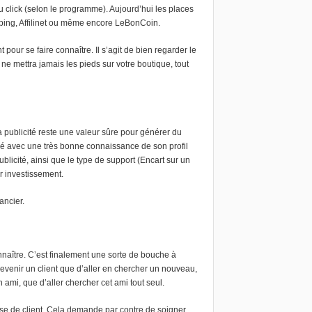
 click (selon le programme). Aujourd’hui les places
ping, Affilinet ou même encore LeBonCoin.
pour se faire connaître. Il s’agit de bien regarder le
 mettra jamais les pieds sur votre boutique, tout
a publicité reste une valeur sûre pour générer du
ché avec une très bonne connaissance de son profil
icité, ainsi que le type de support (Encart sur un
ur investissement.
ancier.
nnaître. C’est finalement une sorte de bouche à
revenir un client que d’aller en chercher un nouveau,
n ami, que d’aller chercher cet ami tout seul.
ase de client. Cela demande par contre de soigner