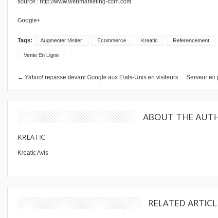
source :
http://www.webmarketing-com.com
Google+
Tags:
Augmenter Visiter
Ecommerce
Kreatic
Referencement
Vente En Ligne
← Yahoo! repasse devant Google aux Etats-Unis en visiteurs
Serveur en 
ABOUT THE AUT
KREATIC
Kreatic Avis
RELATED ARTICL