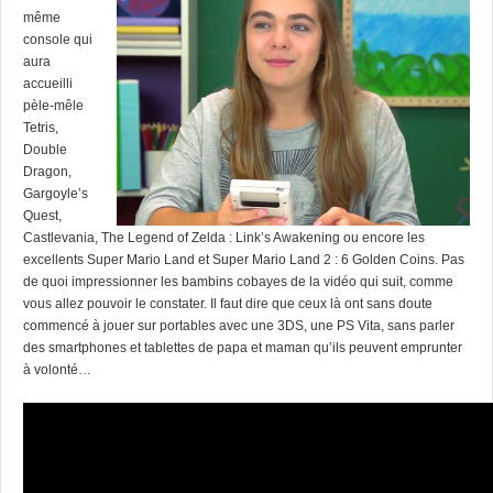
même
console qui
aura
accueilli
pèle-mêle
Tetris,
Double
Dragon,
Gargoyle’s
Quest,
Castlevania, The Legend of Zelda : Link’s Awakening ou encore les
excellents Super Mario Land et Super Mario Land 2 : 6 Golden Coins. Pas
de quoi impressionner les bambins cobayes de la vidéo qui suit, comme
vous allez pouvoir le constater. Il faut dire que ceux là ont sans doute
commencé à jouer sur portables avec une 3DS, une PS Vita, sans parler
des smartphones et tablettes de papa et maman qu’ils peuvent emprunter
à volonté…