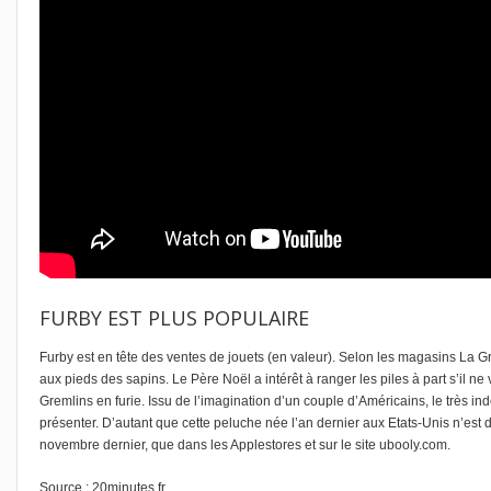
FURBY EST PLUS POPULAIRE
Furby est en tête des ventes de jouets (en valeur). Selon les magasins La
aux pieds des sapins. Le Père Noël a intérêt à ranger les piles à part s’il n
Gremlins en furie. Issu de l’imagination d’un couple d’Américains, le très i
présenter. D’autant que cette peluche née l’an dernier aux Etats-Unis n’est
novembre dernier, que dans les Applestores et sur le site ubooly.com.
Source :
20minutes.fr