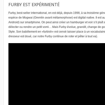
FURBY EST EXPÉRIMENTÉ
Furby, best-seller international
, en est déjà, depuis 1998, à sa troisième gén
espèce de Mogwai (Gremlin avant métamorphose) est digital native. Il est au
Android) sur smartphone. On peut ainsi créer un hamburger et voir s’il plaît a
délecter ou rendre un petit vomi… Mais Furby évolue, grandit, change de g
Style. Son babillement en «furbish» est censé laisser place à un vocabulaire
dresseur est doué, car notre Furby continue de roter et pêter à tout va).