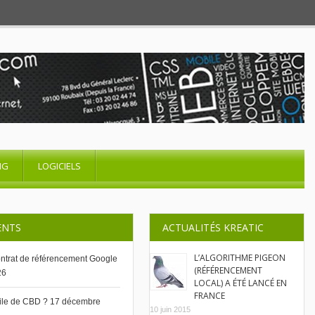
NG
LOGICIELS
ENTS
ACTUALITÉS KREATIC
L’ALGORITHME PIGEON
contrat de référencement Google
(RÉFÉRENCEMENT
26
LOCAL) A ÉTÉ LANCÉ EN
FRANCE
uile de CBD ?
17 décembre
10 juin 2015