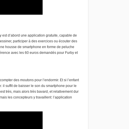
 est d’abord une application gratuite
, capable de
dessiner, participer à des exercices ou écouter des
té une housse de smartphone en forme de peluche
ifférence avec les 60 euros demandés pour Furby et
aire compter des moutons pour l’endormir. Et si l’enfant
e: il suffit de baisser le son du smartphone pour le
est très, mais alors très bavard, et relativement dur
ais les concepteurs y travaillent: l’application