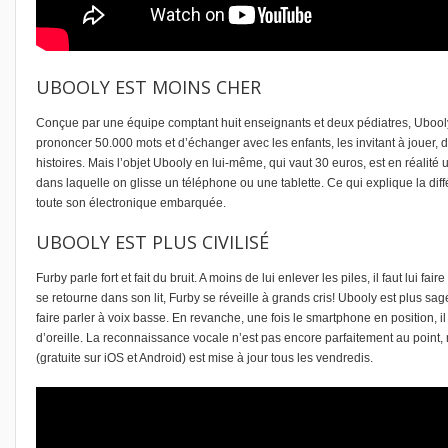
UBOOLY EST MOINS CHER
Conçue par une équipe comptant huit enseignants et deux pédiatres,
Ubooly
prononcer 50.000 mots et d’échanger avec les enfants, les invitant à jouer, 
histoires. Mais l’objet Ubooly en lui-même, qui vaut 30 euros, est en réali
dans laquelle on glisse un téléphone ou une tablette. Ce qui explique la d
toute son électronique embarquée.
UBOOLY EST PLUS CIVILISÉ
Furby parle fort et fait du bruit. A moins de lui enlever les piles, il faut lui f
se retourne dans son lit, Furby se réveille à grands cris! Ubooly est plus sag
faire parler à voix basse. En revanche, une fois le smartphone en position, il 
d’oreille. La reconnaissance vocale n’est pas encore parfaitement au point, m
(gratuite sur iOS et Android) est mise à jour tous les vendredis.