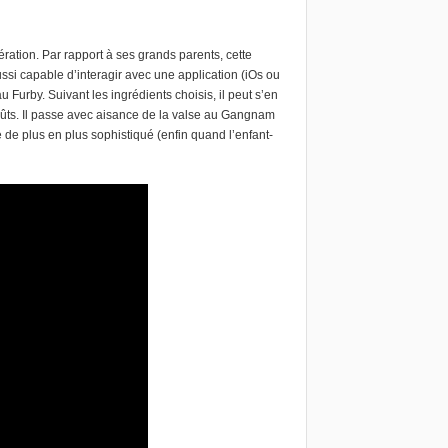
ération. Par rapport à ses grands parents, cette
ssi capable d’interagir avec une application (iOs ou
u Furby. Suivant les ingrédients choisis, il peut s’en
oûts. Il passe avec aisance de la valse au Gangnam
 de plus en plus sophistiqué (enfin quand l’enfant-