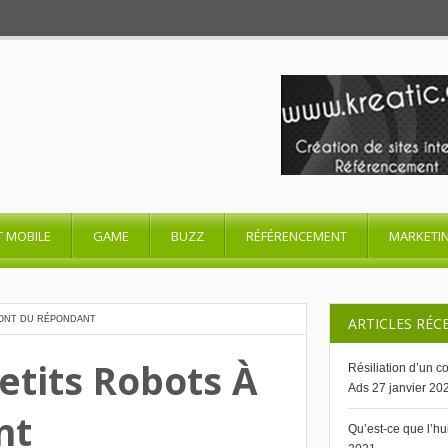
T MOBILE
GAME
BUZZ
RÉFÉRENCEMENT
MARKETI
S ONT DU RÉPONDANT
ARTICLES RÉC
etits Robots À
Résiliation d’un 
Ads
27 janvier 20
nt
Qu’est-ce que l’h