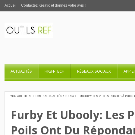
Accueil
Contactez Kreatic et donnez votre avis !
ACTUALITÉS
HIGH-TECH
RÉSEAUX SOCIAUX
APP E
YOU ARE HERE:
HOME
/
ACTUALITÉS
/
FURBY ET UBOOLY: LES PETITS ROBOTS À POIL
Furby Et Ubooly: Les P
Poils Ont Du Réponda