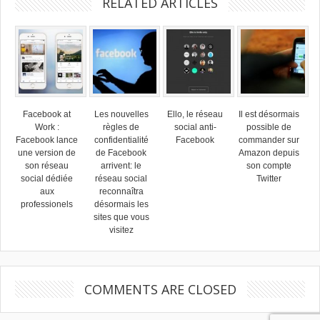
RELATED ARTICLES
Facebook at
Les nouvelles
Ello, le réseau
Il est désormais
Work :
règles de
social anti-
possible de
Facebook lance
confidentialité
Facebook
commander sur
une version de
de Facebook
Amazon depuis
son réseau
arrivent: le
son compte
social dédiée
réseau social
Twitter
aux
reconnaîtra
professionels
désormais les
sites que vous
visitez
COMMENTS ARE CLOSED