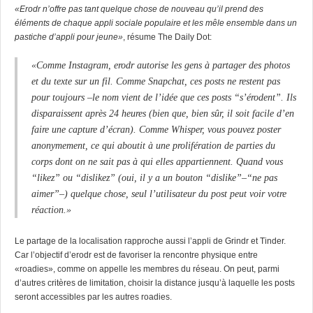
«Erodr n’offre pas tant quelque chose de nouveau qu’il prend des
éléments de chaque appli sociale populaire et les mêle ensemble dans un
pastiche d’appli pour jeune»
, résume The Daily Dot:
«Comme Instagram, erodr autorise les gens à partager des photos
et du texte sur un fil. Comme
Snapchat
, ces posts ne restent pas
pour toujours –le nom vient de l’idée que ces posts “s’érodent”. Ils
disparaissent après 24 heures (bien que, bien sûr, il soit facile d’en
faire une capture d’écran). Comme
Whisper
, vous pouvez poster
anonymement, ce qui aboutit à une prolifération de parties du
corps dont on ne sait pas à qui elles appartiennent. Quand vous
“likez” ou “dislikez” (oui, il y a un bouton “dislike”–“ne pas
aimer”–) quelque chose, seul l’utilisateur du post peut voir votre
réaction.»
Le partage de la localisation rapproche aussi l’appli de Grindr et
Tinder
.
Car l’objectif d’erodr est de favoriser la rencontre physique entre
«roadies», comme on appelle les membres du réseau. On peut, parmi
d’autres critères de limitation, choisir la distance jusqu’à laquelle les posts
seront accessibles par les autres roadies.