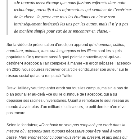
«Je trouvais assez étrange que nous fussions enfermés dans notre
technologie, attentifs à des informations qui venaient de l’extérieur
de la classe. Je pense que tous les étudiants en classe sont
intrinsèquement intéressés les uns par les autres, mais il n’y a pas
de manière simple pour eux de se rencontrer en classe.»
Sur la vidéo de présentation d’erodr, on apprend qu’«
humeurs, selfies,
nourriture, animaux, trucs sur les garçons et les filles»
sont les sujets
populaires. On y mesure aussi à quel point la nouvelle-appli-qui-va-
détrôner-Facebook a l’air complexe à manier –si erodr dépasse Facebook
en 2020, vous pourrez retrouver cet article et ridiculiser son auteur sur le
réseau social qui aura remplacé Twitter.
Drew Halliday veut implanter erodr sur tous les campus, mais n’a pas de
plan pour aller au-delà –ce qui le distingue de Facebook, qui a su
dépasser ses racines universitaires. Quant à remplacer le seul réseau au
monde à avoir plus d’un milliard d’utilisateurs, le petit dernier n’en rêve
pas encore.
Selon le fondateur,
«Facebook ne sera pas remplacé par erodr dans la
mesure où Facebook sera toujours nécessaire pour être relié à votre
passé. Mais erodr est conçu pour vous relier au présent, et aux gens qui