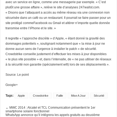
avec un service en ligne, comme une messagerie par exemple. « C’est
plutôt une grosse affaire », relève le site d’analyses 247wallst.com.
« Disons que l’attaquant a accès au même réseau via une connexion non
sécurisée dans un café ou un restaurant. Il pourrait se faire passer pour un
site protégé commeFacebook ou Gmail et altérer n’importe quelle donnée
transmise entre l’iPhone et le site. »
Il regrette « l’approche discrète » d’Apple, « étant donné la gravité des
dommages potentiels », soulignant notamment que « la mise à jour ne
donne aucun sens de l’urgence à installer le patch » de sécurité.
Crowdstrike conseille justement d’effectuer les mises à jour disponibles
« le plus vite possible » et, dans l’intervalle, de « ne pas utiliser de réseaux
à la sécurité non garantie (spécialement wifi) lors de ses déplacements ».
Source:
Le point
Google+
Tags:
Apple
Crowdstrike
Faille
Mise A Jour
Sécurité
← MWC 2014 : Alcatel et TCL Communication présentent le 1er
smartphone solaire fonctionnel
WhatsApp annonce qu’il intégrera les appels gratuits au deuxième