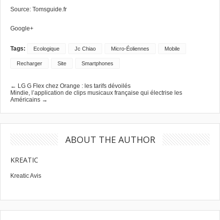
Source:
Tomsguide.fr
Google+
Tags:
Ecologique
Jc Chiao
Micro-Éoliennes
Mobile
Recharger
Site
Smartphones
← LG G Flex chez Orange : les tarifs dévoilés
Mindie, l’application de clips musicaux française qui électrise les
Américains →
ABOUT THE AUTHOR
KREATIC
Kreatic Avis