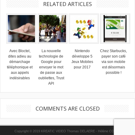
RELATED ARTICLES
Avec Bloctel,
La nouvelle
Nintendo
Chez Starbucks,
dites adieu au
technologie de
développe 5
payer son café
démarchage
Google pour
Jeux Mobiles
via son mobile
téléphonique et
envoyer le mot
pour 2017
est désormais
aux appels
de passe aux
possible !
indésirables
oubliettes, Trust
API
COMMENTS ARE CLOSED
Copyright © 2019 KREATIC VIDEO Thomas DELAERE - Hélène COPPE