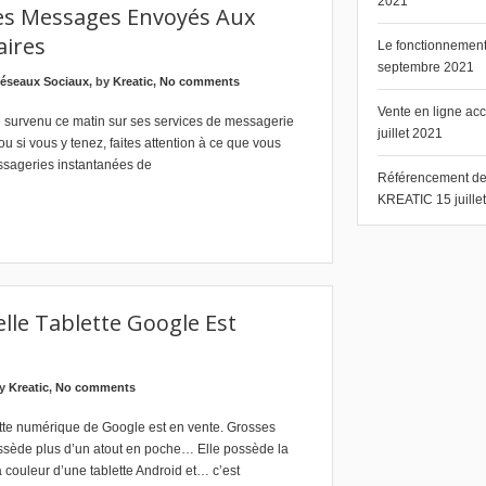
2021
Des Messages Envoyés Aux
aires
Le fonctionnement 
septembre 2021
éseaux Sociaux
, by
Kreatic
,
No comments
Vente en ligne ac
 survenu ce matin sur ses services de messagerie
juillet 2021
ou si vous y tenez, faites attention à ce que vous
essageries instantanées de
Référencement de s
KREATIC
15 juill
lle Tablette Google Est
by
Kreatic
,
No comments
tte numérique de Google est en vente. Grosses
 possède plus d’un atout en poche… Elle possède la
a couleur d’une tablette Android et… c’est