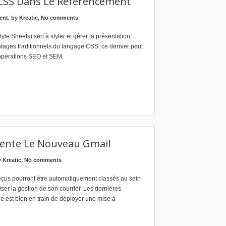
CSS Dans Le Référencement
ent
, by
Kreatic
,
No comments
e Sheets) sert à styler et gérer la présentation
tages traditionnels du langage CSS, ce dernier peut
 opérations SEO et SEM.
ente Le Nouveau Gmail
y
Kreatic
,
No comments
çus pourront être automatiquement classés au sein
iser la gestion de son courrier. Les dernières
e est bien en train de déployer une mise à