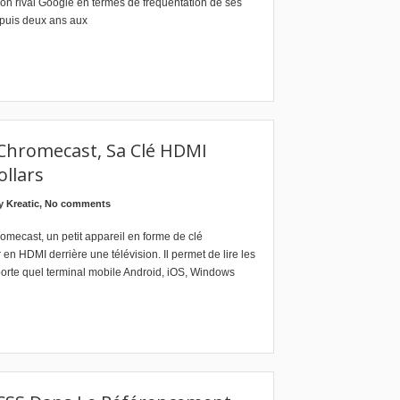
 son rival Google en termes de fréquentation de ses
epuis deux ans aux
Chromecast, Sa Clé HDMI
llars
by
Kreatic
,
No comments
mecast, un petit appareil en forme de clé
en HDMI derrière une télévision. Il permet de lire les
porte quel terminal mobile Android, iOS, Windows