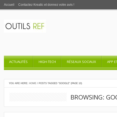
Accueil
Contactez Kreatic et donnez votre avis !
ACTUALITÉS
HIGH-TECH
RÉSEAUX SOCIAUX
APP E
YOU ARE HERE:
HOME
/
POSTS TAGGED "GOOGLE"
(PAGE 10)
BROWSING: GO