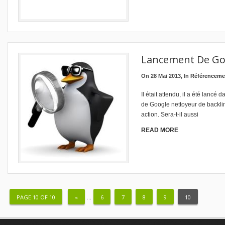
Lancement De Go
On 28 Mai 2013, In
Référenceme
Il était attendu, il a été lancé 
de Google nettoyeur de backlink
action. Sera-t-il aussi
READ MORE
PAGE 10 OF 10
«
...
6
7
8
9
10