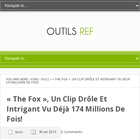
YOU ARE HERE:
HOME
/
BUZZ
/
« THE FOX », UN CLIP DRÔLE ET INTRIGANT VU DÉJÀ
174 MILLIONS DE FOIS!
« The Fox », Un Clip Drôle Et
Intrigant Vu Déjà 174 Millions De
Fois!
0 Comments
buzz
30 oct 2013