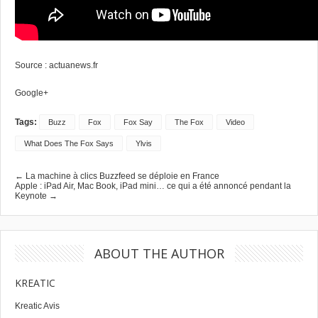
Source :
actuanews.fr
Google+
Tags:
Buzz
Fox
Fox Say
The Fox
Video
What Does The Fox Says
Ylvis
← La machine à clics Buzzfeed se déploie en France
Apple : iPad Air, Mac Book, iPad mini… ce qui a été annoncé pendant la
Keynote →
ABOUT THE AUTHOR
KREATIC
Kreatic Avis