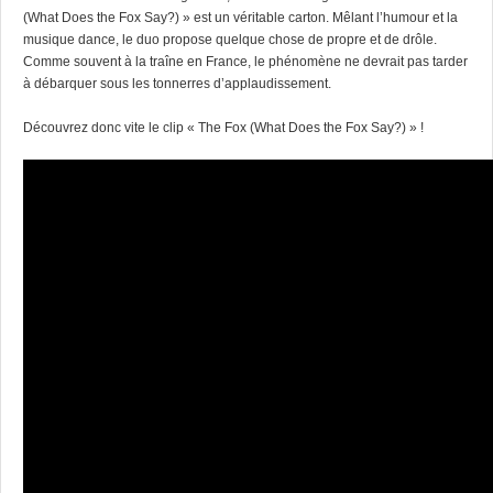
(What Does the Fox Say?) » est un véritable carton. Mêlant l’humour et la
musique dance, le duo propose quelque chose de propre et de drôle.
Comme souvent à la traîne en France, le phénomène ne devrait pas tarder
à débarquer sous les tonnerres d’applaudissement.
Découvrez donc vite le clip « The Fox (What Does the Fox Say?) » !