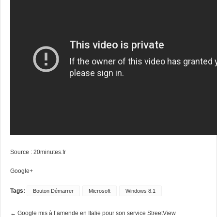
Source :
20minutes.fr
Google+
Tags:
Bouton Démarrer
Microsoft
Windows 8.1
← Google mis à l’amende en Italie pour son service StreetView